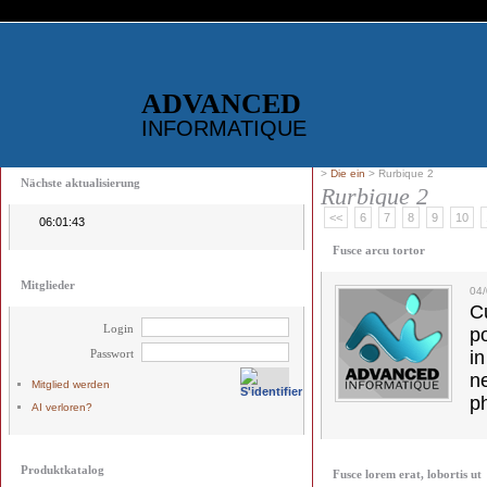
ADVANCED
INFORMATIQUE
>
Die ein
> Rurbique 2
Nächste aktualisierung
Rurbique 2
<<
6
7
8
9
10
06:01:43
Fusce arcu tortor
Mitglieder
04/
C
Login
p
Passwort
in
ne
Mitglied werden
p
AI verloren?
Produktkatalog
Fusce lorem erat, lobortis ut