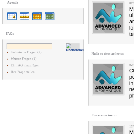
Agenda
02
M
u
a
lo
t
FAQs
Technische Fragen (2)
Nulla et risus ac lectus
Weitere Fragen (1)
02/
Ein FAQ hinzufügen
C
Ihre Frage stellen
p
in
ne
p
Fusce arcu tortor
12
M