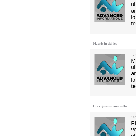
u
a
lo
t
Mauris in dui leo
12/
M
u
a
lo
t
Cras quis nisi non nulla
10/
Ph
v