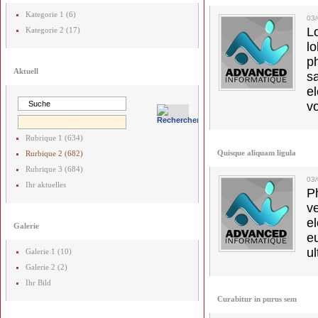
Kategorie 1 (6)
03
L
Kategorie 2 (17)
l
p
Aktuell
s
e
vo
Rubrique 1 (634)
Quisque aliquam ligula
Rurbique 2 (682)
Rubrique 3 (684)
03
Ihr aktuelles
Ph
v
el
Galerie
e
ul
Galerie 1 (10)
Galerie 2 (2)
Ihr Bild
Curabitur in purus sem