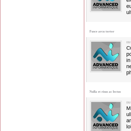
el
e
ul
Fusce arcu tortor
08
C
p
in
ne
p
Nulla et risus ac lectus
06
M
u
a
lo