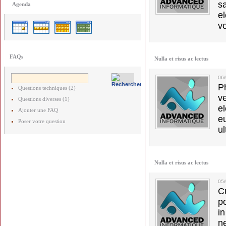
s
Agenda
e
vo
FAQs
Nulla et risus ac lectus
06
Ph
Questions techniques (2)
v
Questions diverses (1)
el
Ajouter une FAQ
e
Poser votre question
ul
Nulla et risus ac lectus
05
C
p
in
ne