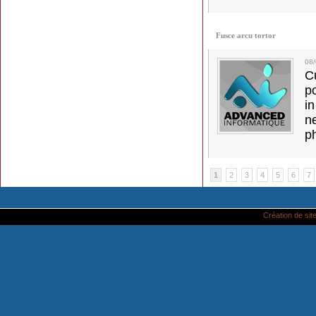
Fusce arcu tortor
08
C
p
in
ne
p
1
2
3
4
5
6
7
Création de site