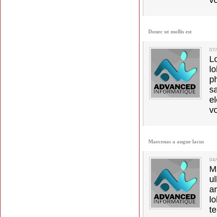
vo
Donec ut mollis est
07
L
l
p
s
e
vo
Maecenas a augue lacus
04
M
u
a
lo
t