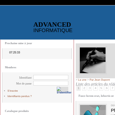
ADVANCED
INFORMATIQUE
Prochaine mise à jour
07:25:33
Membres
Identifiant
>
La une
>
Par Jean Dupont
Mot de passe
Liste des articles du ré
1
2
3
4
5
6
7
S'inscrire
Fusce lorem erat, lobortis ut
Identifiants perdus ?
06
Ph
Catalogue produits