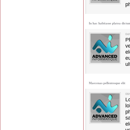
p
In hac habitasse platea dictu
04
Ph
v
el
e
ul
Maecenas pellentesque elit
08
L
l
p
s
e