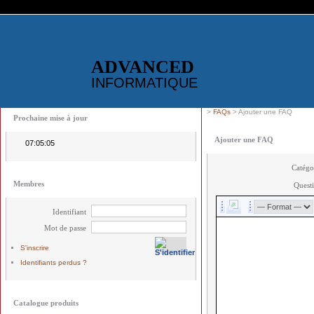
ADVANCED
INFORMATIQUE
>
FAQs
> Ajouter une FAQ
Prochaine mise à jour
Ajouter une FAQ
07:05:05
Catégo
Membres
Quest
Identifiant
Mot de passe
S'inscrire
Identifiants perdus ?
Catalogue produits