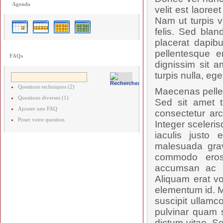
Agenda
velit est laore
Nam ut turpis v
felis. Sed blan
placerat dapibu
pellentesque e
FAQs
dignissim sit a
turpis nulla, ege
Questions techniques (2)
Maecenas pellent
Questions diverses (1)
Sed sit amet t
Ajouter une FAQ
consectetur arc
Poser votre question
Integer sceleris
iaculis justo 
malesuada grav
commodo eros
accumsan ac ru
Aliquam erat vo
elementum id. M
suscipit ullamc
pulvinar quam s
dictum vitae. S