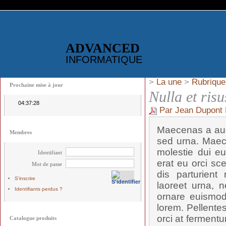
ADVANCED
INFORMATIQUE
>
La une
>
Rubrique
Prochaine mise à jour
Nulla et risu
04:37:28
Par Jean Dupont
Maecenas a aug
Membres
sed urna. Maec
molestie dui eu
Identifiant
erat eu orci sc
Mot de passe
dis parturient
S'inscrire
laoreet urna, n
Identifiants perdus ?
ornare euismod,
lorem. Pellente
orci at fermentu
Catalogue produits