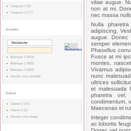
vitae augue. Nu
Categorie 1 (6)
non at mi. Done
Categorie 2 (17)
nec massa nulla
Nulla pharetr
Actualité
adipiscing. Ves
augue. Donec t
semper elementu
Phasellus conval
Fusce at mi ips
Rubrique 1 (634)
montes, nascetu
Rubrique 2 (682)
Vivamus adipis
Rubrique 3 (684)
nunc malesuada
Ajouter votre actualité
ultrices sollici
et malesuada f
Galerie
pharetra vel,
condimentum, vel
Galerie 1 (10)
Maecenas et rut
Galerie 2 (2)
Integer condime
Ajouter votre image
ac lobortis feug
Donec vel nunc 