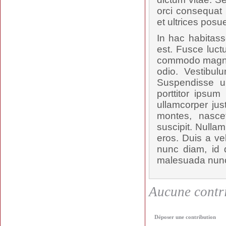
orci consequat 
et ultrices posu
In hac habitass
est. Fusce luct
commodo magna t
odio. Vestibul
Suspendisse u
porttitor ipsum
ullamcorper jus
montes, nascet
suscipit. Nulla
eros. Duis a ve
nunc diam, id d
malesuada nunc,
Aucune contri
Déposer une contribution