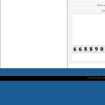
Rédact
Em
Création de site