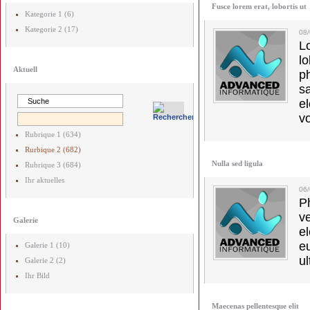
Fusce lorem erat, lobortis ut
Kategorie 1 (6)
Kategorie 2 (17)
08
L
l
Aktuell
p
s
e
vo
Rubrique 1 (634)
Rurbique 2 (682)
Nulla sed ligula
Rubrique 3 (684)
Ihr aktuelles
06
Ph
v
Galerie
el
e
Galerie 1 (10)
ul
Galerie 2 (2)
Ihr Bild
Maecenas pellentesque elit