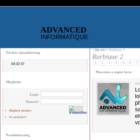
ADVANCED
INFORMATIQUE
>
Die ein
> Rurbique 2
Nächste aktualisierung
Rurbique 2
1
2
3
4
5
6
7
04:32:37
Maecenas a augue lacus
Mitglieder
10
L
Login
l
Passwort
p
s
Mitglied werden
e
AI verloren?
vo
Produktkatalog