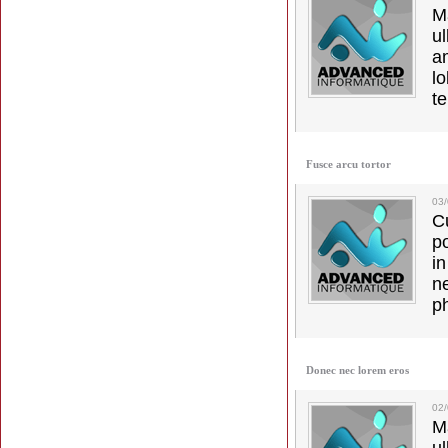
M
u
a
lo
t
Fusce arcu tortor
03
C
p
in
ne
p
Donec nec lorem eros
02
M