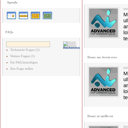
Agenda
05/
M
u
a
lo
FAQs
t
Technische Fragen (2)
Weitere Fragen (1)
Donec nec lorem eros
Ein FAQ hinzufügen
04
Ihre Frage stellen
M
u
a
lo
t
Donec ut mollis est
04