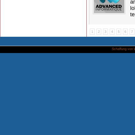
a
lo
t
1
2
3
4
5
6
7
Schaffung von 