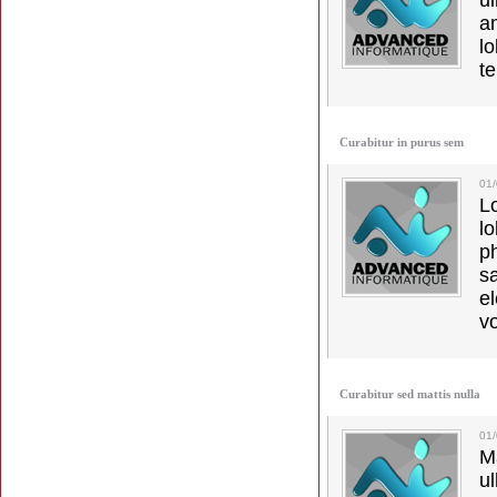
u
a
lo
t
Curabitur in purus sem
01/
L
l
p
s
e
vo
Curabitur sed mattis nulla
01
M
u