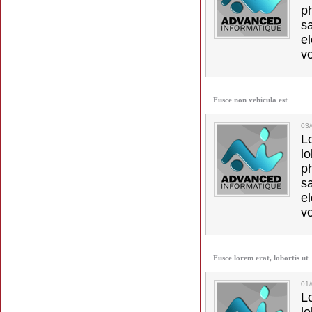
p
s
e
vo
Fusce non vehicula est
03/
L
l
p
s
e
vo
Fusce lorem erat, lobortis ut
01
L