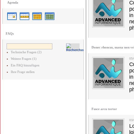
C
Agenda
p
in
ne
p
FAQs
Donec rhoncus, massa non ve
Technische Fragen (2)
Weitere Fragen (1)
05/
C
Ein FAQ hinzufügen
p
Ihre Frage stellen
in
ne
p
Fusce arcu tortor
03
L
l