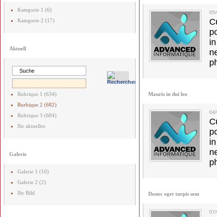
Kategorie 1 (6)
05
C
Kategorie 2 (17)
p
in
Aktuell
ne
p
Rubrique 1 (634)
Mauris in dui leo
Rurbique 2 (682)
04/
Rubrique 3 (684)
C
Ihr aktuelles
p
in
ne
Galerie
p
Galerie 1 (10)
Galerie 2 (2)
Ihr Bild
Donec eget turpis sem
07/