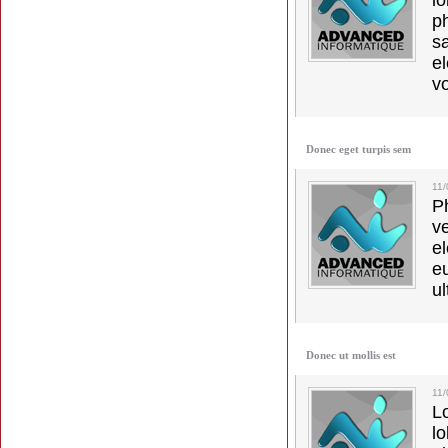
l
p
s
e
vo
Donec eget turpis sem
11
Ph
v
el
e
ul
Donec ut mollis est
11
L
l