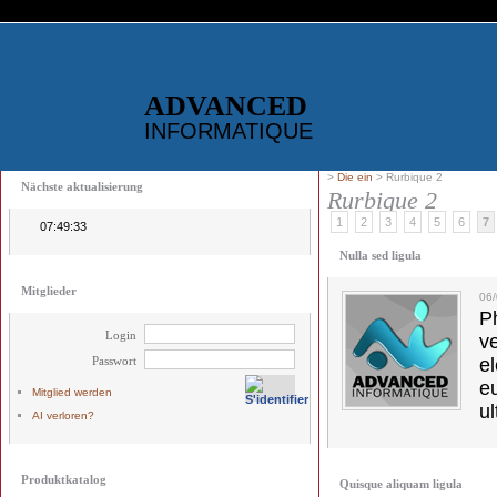
ADVANCED
INFORMATIQUE
>
Die ein
> Rurbique 2
Nächste aktualisierung
Rurbique 2
1
2
3
4
5
6
7
07:49:32
Nulla sed ligula
Mitglieder
06/
Ph
Login
v
Passwort
el
e
Mitglied werden
ul
AI verloren?
Produktkatalog
Quisque aliquam ligula