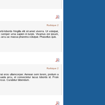
Rurbique 2
 lobortis fringilla elit sit amet viverra. Ut volutpat,
c semper urna sapien in turpis. Vivamus est ipsum,
s arcu ac massa pharetra volutpat. Phasellus quis.
Rurbique 2
erat eros ullamcorper. Aenean sem lorem, pretium a
uada arcu, et consectetur lacus lobortis id. Proin
oncus. Curabitur bibendum.