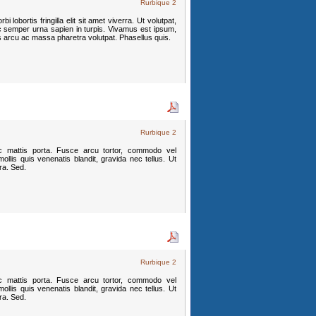
Rurbique 2
 lobortis fringilla elit sit amet viverra. Ut volutpat,
c semper urna sapien in turpis. Vivamus est ipsum,
s arcu ac massa pharetra volutpat. Phasellus quis.
Rurbique 2
c mattis porta. Fusce arcu tortor, commodo vel
llis quis venenatis blandit, gravida nec tellus. Ut
tra. Sed.
Rurbique 2
c mattis porta. Fusce arcu tortor, commodo vel
llis quis venenatis blandit, gravida nec tellus. Ut
tra. Sed.