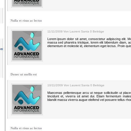
Nulla et risus ac lectus
11/11/2009 Von Laurent Santa 0 Beiträge
Lorem ipsum dolor sit amet, consectetur adipiscing elit. Morbi
massa sed pharetra tristique, lorem elit bibendum diam, a
elementum et molestie id, elementum eget lectus. Proin qui
Donec ut mollis est
10/11/2009 Von Laurent Santa 0 Beiträge
Maecenas pellentesque arcu ut neque sollicitudin ut plac
tincidunt et, viverra sit amet dui. Etiam fermentum males
blandit massa viverra augue eleifend vel posuere tellus rh
Nulla et risus ac lectus