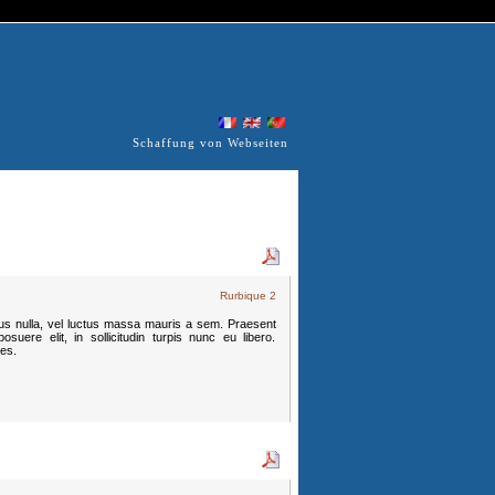
Schaffung von Webseiten
Rurbique 2
mpus nulla, vel luctus massa mauris a sem. Praesent
suere elit, in sollicitudin turpis nunc eu libero.
ces.