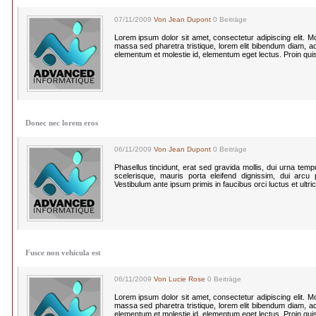
07/11/2009
Von Jean Dupont
0 Beiträge
Lorem ipsum dolor sit amet, consectetur adipiscing elit. Morbi
massa sed pharetra tristique, lorem elit bibendum diam, a
elementum et molestie id, elementum eget lectus. Proin qui
Donec nec lorem eros
06/11/2009
Von Jean Dupont
0 Beiträge
Phasellus tincidunt, erat sed gravida mollis, dui urna te
scelerisque, mauris porta eleifend dignissim, dui arcu po
Vestibulum ante ipsum primis in faucibus orci luctus et ultri
Fusce non vehicula est
06/11/2009
Von Lucie Rose
0 Beiträge
Lorem ipsum dolor sit amet, consectetur adipiscing elit. Morbi
massa sed pharetra tristique, lorem elit bibendum diam, a
elementum et molestie id, elementum eget lectus. Proin qui