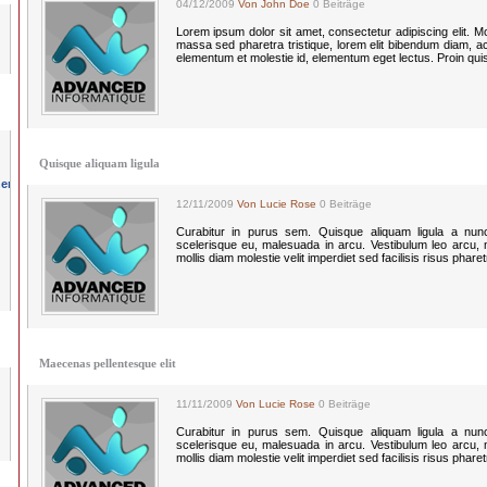
04/12/2009
Von John Doe
0 Beiträge
Lorem ipsum dolor sit amet, consectetur adipiscing elit. Morbi
massa sed pharetra tristique, lorem elit bibendum diam, a
elementum et molestie id, elementum eget lectus. Proin qui
Quisque aliquam ligula
12/11/2009
Von Lucie Rose
0 Beiträge
Curabitur in purus sem. Quisque aliquam ligula a nun
scelerisque eu, malesuada in arcu. Vestibulum leo arcu, mo
mollis diam molestie velit imperdiet sed facilisis risus phare
Maecenas pellentesque elit
11/11/2009
Von Lucie Rose
0 Beiträge
Curabitur in purus sem. Quisque aliquam ligula a nun
scelerisque eu, malesuada in arcu. Vestibulum leo arcu, mo
mollis diam molestie velit imperdiet sed facilisis risus phare