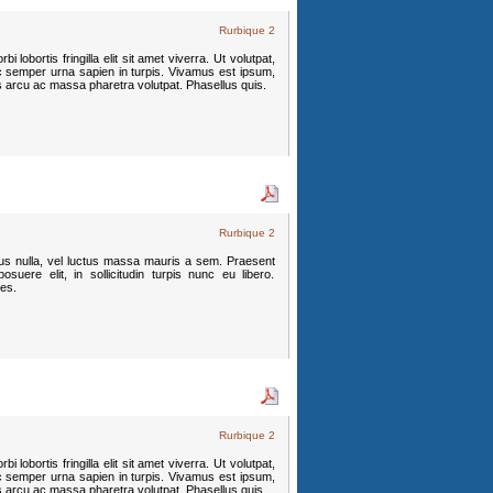
Rurbique 2
 lobortis fringilla elit sit amet viverra. Ut volutpat,
c semper urna sapien in turpis. Vivamus est ipsum,
s arcu ac massa pharetra volutpat. Phasellus quis.
Rurbique 2
mpus nulla, vel luctus massa mauris a sem. Praesent
suere elit, in sollicitudin turpis nunc eu libero.
ces.
Rurbique 2
 lobortis fringilla elit sit amet viverra. Ut volutpat,
c semper urna sapien in turpis. Vivamus est ipsum,
s arcu ac massa pharetra volutpat. Phasellus quis.