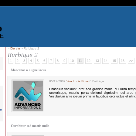
D
E
>
Die ein
> Rurbique 2
Rurbique 2
1
2
3
4
5
6
7
8
9
10
11
12
13
14
15
16
>>
Maecenas a augue lacus
05/12/2009
Von Lucie Rose
0 Beiträge
Phasellus tincidunt, erat sed gravida mollis, dui urna te
scelerisque, mauris porta eleifend dignissim, dui arcu po
Vestibulum ante ipsum primis in faucibus orci luctus et ultri
Curabitur sed mattis nulla