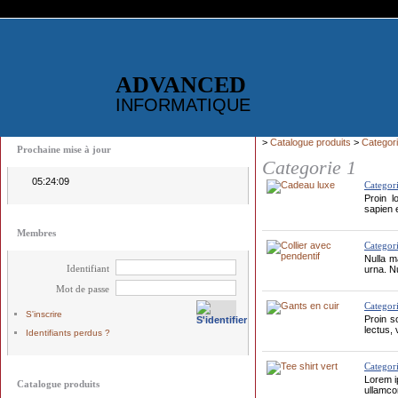
ADVANCED
INFORMATIQUE
>
Catalogue produits
>
Categori
Prochaine mise à jour
Categorie 1
05:24:09
Categor
Proin l
sapien e
Membres
Categor
Nulla m
Identifiant
urna. N
Mot de passe
Categor
S'inscrire
Proin so
lectus,
Identifiants perdus ?
Categor
Lorem ip
Catalogue produits
ullamcor