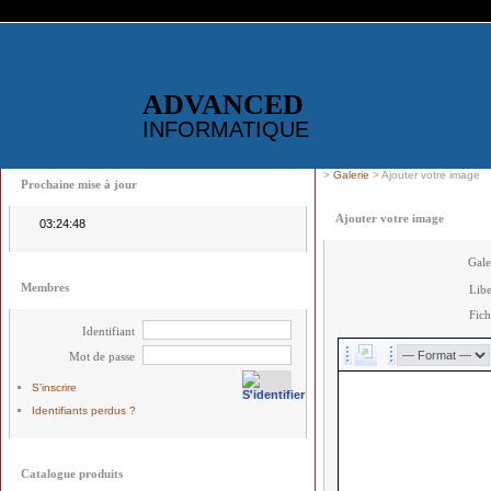
ADVANCED
INFORMATIQUE
>
Galerie
> Ajouter votre image
Prochaine mise à jour
Ajouter votre image
03:24:48
Gale
Membres
Libe
Fich
Identifiant
Mot de passe
S'inscrire
Identifiants perdus ?
Catalogue produits