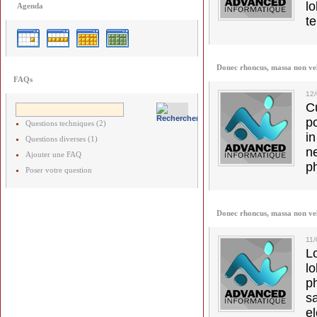
lo
Agenda
t
Donec rhoncus, massa non ve
FAQs
12
C
p
Questions techniques (2)
in
Questions diverses (1)
ne
Ajouter une FAQ
p
Poser votre question
Donec rhoncus, massa non ve
11
L
l
p
s
e