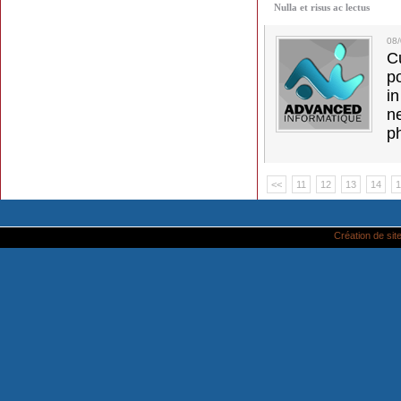
Nulla et risus ac lectus
08
C
p
in
ne
p
<<
11
12
13
14
1
Création de site