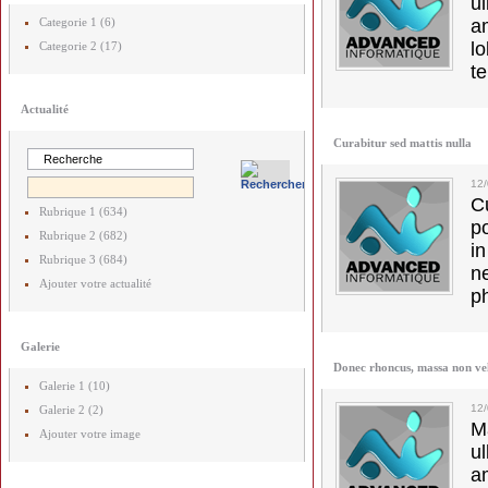
u
Categorie 1 (6)
a
lo
Categorie 2 (17)
t
Actualité
Curabitur sed mattis nulla
12
C
Rubrique 1 (634)
p
Rubrique 2 (682)
in
Rubrique 3 (684)
ne
Ajouter votre actualité
p
Galerie
Donec rhoncus, massa non ve
Galerie 1 (10)
12
Galerie 2 (2)
M
Ajouter votre image
u
a