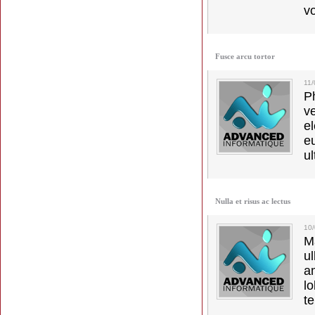
vo
Fusce arcu tortor
11
Ph
v
el
e
ul
Nulla et risus ac lectus
10
M
u
a
lo
t