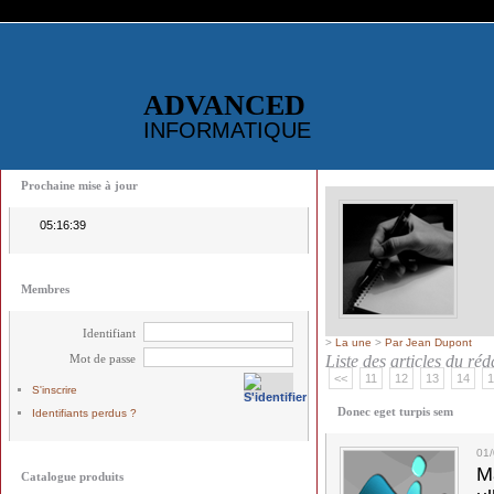
ADVANCED
INFORMATIQUE
Prochaine mise à jour
05:16:39
Membres
Identifiant
>
La une
>
Par Jean Dupont
Mot de passe
Liste des articles du ré
<<
11
12
13
14
1
S'inscrire
Donec eget turpis sem
Identifiants perdus ?
01
M
Catalogue produits