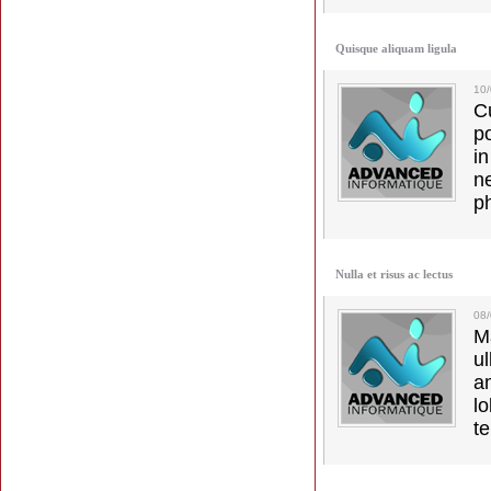
Quisque aliquam ligula
10
C
p
in
ne
p
Nulla et risus ac lectus
08
M
u
a
lo
t