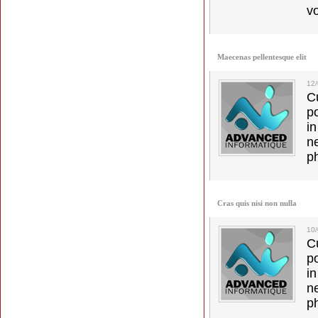
vo
Maecenas pellentesque elit
12
C
p
in
ne
p
Cras quis nisi non nulla
10
C
p
in
ne
p