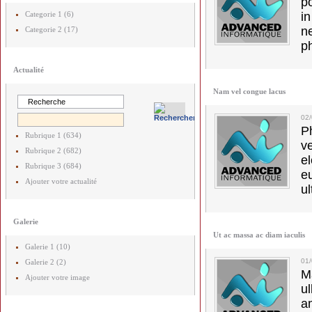
p
Categorie 1 (6)
in
ne
Categorie 2 (17)
p
Actualité
Nam vel congue lacus
02
Ph
Rubrique 1 (634)
v
Rubrique 2 (682)
el
Rubrique 3 (684)
e
Ajouter votre actualité
ul
Galerie
Ut ac massa ac diam iaculis
Galerie 1 (10)
01
Galerie 2 (2)
M
Ajouter votre image
u
a