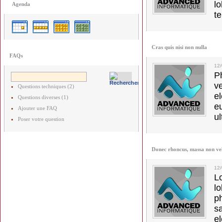
lo
Agenda
t
Cras quis nisi non nulla
FAQs
12
Ph
v
Questions techniques (2)
el
Questions diverses (1)
e
Ajouter une FAQ
ul
Poser votre question
Donec rhoncus, massa non ve
12
L
l
p
s
e