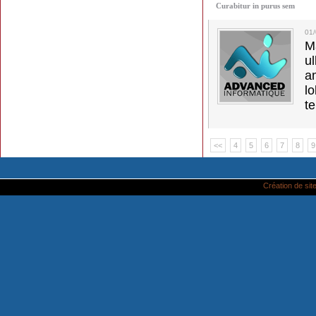
Curabitur in purus sem
01
M
u
a
lo
t
<<
4
5
6
7
8
9
Création de site