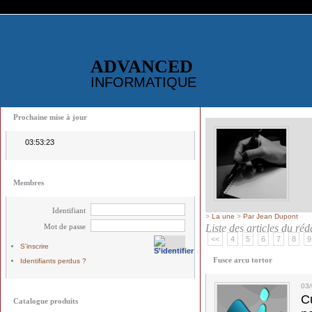
ADVANCED
INFORMATIQUE
Prochaine mise à jour
03:53:23
Membres
Identifiant
>
La une
>
Par Jean Dupont
Mot de passe
Liste des articles du ré
<<
4
5
6
7
8
9
S'inscrire
Fusce arcu tortor
Identifiants perdus ?
03
C
Catalogue produits