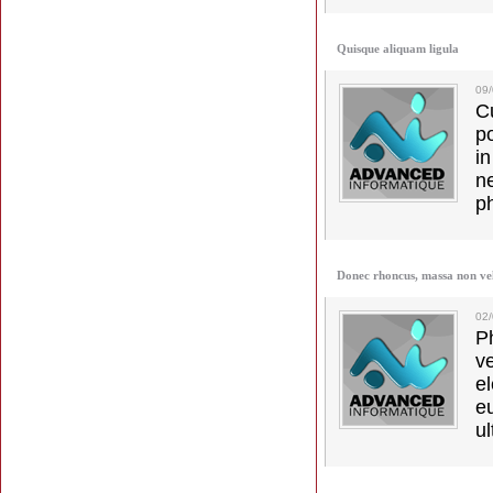
Quisque aliquam ligula
09
C
p
in
ne
p
Donec rhoncus, massa non ve
02
Ph
v
el
e
ul