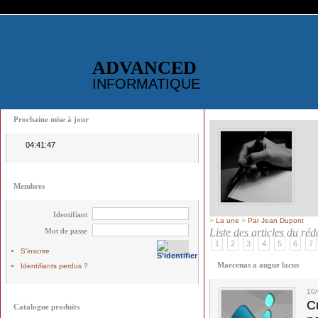
ADVANCED
INFORMATIQUE
Prochaine mise à jour
04:41:47
Membres
Identifiant
>
La une
>
Par Jean Dupont
Mot de passe
Liste des articles du ré
1
2
3
4
5
6
7
S'inscrire
Maecenas a augue lacus
Identifiants perdus ?
10
C
Catalogue produits