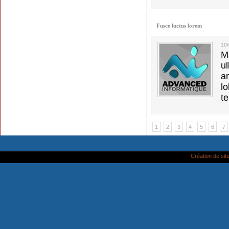
Fusce luctus lorem
10
M
u
a
lo
t
1
2
3
4
5
6
7
Création de site