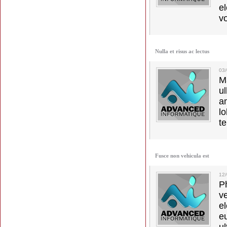
e
vo
Nulla et risus ac lectus
03
M
u
a
lo
t
Fusce non vehicula est
12
Ph
v
el
e