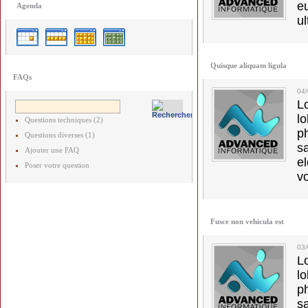
e
Agenda
ul
Quisque aliquam ligula
FAQs
04
L
l
Questions techniques (2)
p
Questions diverses (1)
s
Ajouter une FAQ
e
Poser votre question
vo
Fusce non vehicula est
03
L
l
p
s