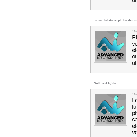
ul
In hac habitasse platea dictu
11
Ph
v
el
e
ul
Nulla sed ligula
11
L
l
p
s
e
vo