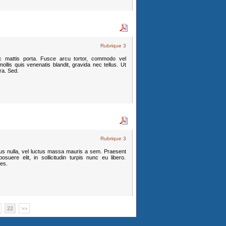
Rubrique 3
c mattis porta. Fusce arcu tortor, commodo vel
llis quis venenatis blandit, gravida nec tellus. Ut
tra. Sed.
Rubrique 3
mpus nulla, vel luctus massa mauris a sem. Praesent
suere elit, in sollicitudin turpis nunc eu libero.
ces.
22
>>