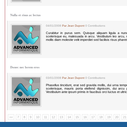
Nulla et risus ac lectus
04/01/2008
Par Jean Dupont
0 Contributions
Curabitur in purus sem. Quisque aliquam ligula a nun
scelerisque eu, malesuada in arcu. Vestibulum leo arcu, mo
mollis diam molestie velit imperdiet sed facilisis risus phare
Donec nec lorem eros
03/01/2008
Par Jean Dupont
0 Contributions
Phasellus tincidunt, erat sed gravida mollis, dui urna te
scelerisque, mauris porta eleifend dignissim, dui arcu po
Vestibulum ante ipsum primis in faucibus orci luctus et ultri
<<
7
8
9
10
11
12
13
14
15
16
17
18
19
20
21