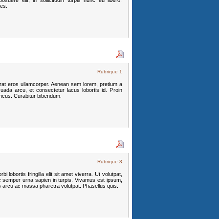
suere elit, in sollicitudin turpis nunc eu libero.
ces.
Rubrique 1
erat eros ullamcorper. Aenean sem lorem, pretium a
uada arcu, et consectetur lacus lobortis id. Proin
oncus. Curabitur bibendum.
Rubrique 3
 lobortis fringilla elit sit amet viverra. Ut volutpat,
c semper urna sapien in turpis. Vivamus est ipsum,
s arcu ac massa pharetra volutpat. Phasellus quis.