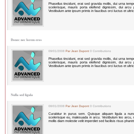
Phasellus tincidunt, erat sed gravida mollis, dui urna te
scelerisque, mauris porta eleifend dignissim, dui arcu po
Vestibulum ante ipsum primis in faucibus orci luctus et ultri
Donec nec lorem eros
09/01/2008
Par Jean Dupont
0 Contributions
Phasellus tincidunt, erat sed gravida mollis, dui urna te
scelerisque, mauris porta eleifend dignissim, dui arcu po
Vestibulum ante ipsum primis in faucibus orci luctus et ultri
Nulla sed ligula
08/01/2008
Par Jean Dupont
0 Contributions
Curabitur in purus sem. Quisque aliquam ligula a nun
scelerisque eu, malesuada in arcu. Vestibulum leo arcu, mo
mollis diam molestie velit imperdiet sed facilisis risus phare