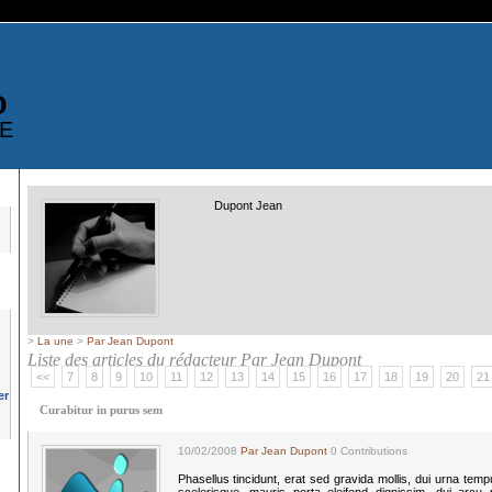
D
E
Dupont Jean
>
La une
>
Par Jean Dupont
Liste des articles du rédacteur
Par Jean Dupont
<<
7
8
9
10
11
12
13
14
15
16
17
18
19
20
21
Curabitur in purus sem
10/02/2008
Par Jean Dupont
0 Contributions
Phasellus tincidunt, erat sed gravida mollis, dui urna te