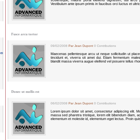
scelerisque, mauris porta eleifend dignissim, dui arcu po
Vestibulum ante ipsum primis in faucibus orci luctus et ultri
Fusce arcu tortor
09/02/2008
Par Jean Dupont
0 Contributions
Maecenas pellentesque arcu ut neque sollicitudin ut plac
tincidunt et, viverra sit amet dui. Etiam fermentum males
blandit massa viverra augue eleifend vel posuere tellus rh
Donec ut mollis est
06/02/2008
Par Jean Dupont
0 Contributions
Lorem ipsum dolor sit amet, consectetur adipiscing elit. Morbi
massa sed pharetra tristique, lorem elit bibendum diam, a
elementum et molestie id, elementum eget lectus. Proin qui