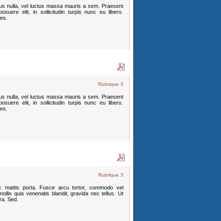
mpus nulla, vel luctus massa mauris a sem. Praesent
suere elit, in sollicitudin turpis nunc eu libero.
ces.
Rubrique 3
mpus nulla, vel luctus massa mauris a sem. Praesent
suere elit, in sollicitudin turpis nunc eu libero.
ces.
Rubrique 3
c mattis porta. Fusce arcu tortor, commodo vel
llis quis venenatis blandit, gravida nec tellus. Ut
tra. Sed.