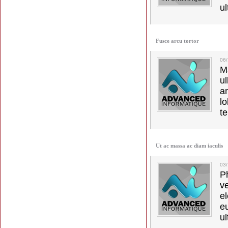
ul
Fusce arcu tortor
06
M
u
a
lo
t
Ut ac massa ac diam iaculis
03
Ph
v
el
e
ul