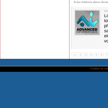
In hac habitasse platea dictu
02
L
l
p
s
e
vo
<<
2
3
4
5
6
7
Création de site