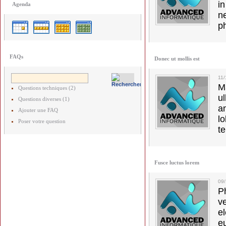
in
Agenda
ne
p
FAQs
Donec ut mollis est
11
M
Questions techniques (2)
u
Questions diverses (1)
a
Ajouter une FAQ
lo
Poser votre question
t
Fusce luctus lorem
09
Ph
v
el
e