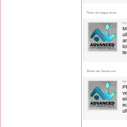
Nam vel congue lacus
02
M
u
a
lo
t
Donec nec lorem eros
09
Ph
v
el
e
ul