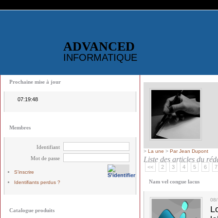
ADVANCED
INFORMATIQUE
Prochaine mise à jour
07:19:48
Membres
Identifiant
>
La une
>
Par Jean Dupont
Mot de passe
Liste des articles du ré
<<
2
3
4
5
6
7
S'inscrire
Nam vel congue lacus
Identifiants perdus ?
08
L
Catalogue produits