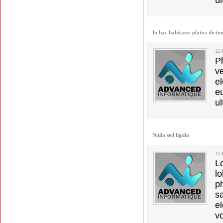
ul
In hac habitasse platea dictu
11
Ph
v
el
e
ul
Nulla sed ligula
11
L
l
p
s
e
vo