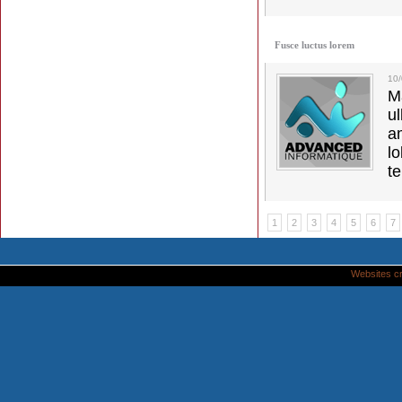
Fusce luctus lorem
10
M
u
a
lo
t
1
2
3
4
5
6
7
Websites c