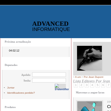
ADVANCED
INFORMATIQUE
Próxima actualização
04:02:12
Deputados
Apelido
>
A um
>
Por Jean Dupont
Senha
Lista Editores
Por Jean
1
2
3
4
5
6
7
Juntar
Maecenas a augue lacus
Identificadores perdido?
10
C
Produtos