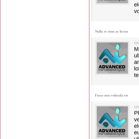
e
vo
Nulla et risus ac lectus
03
M
u
a
lo
t
Fusce non vehicula est
12
Ph
v
el
e