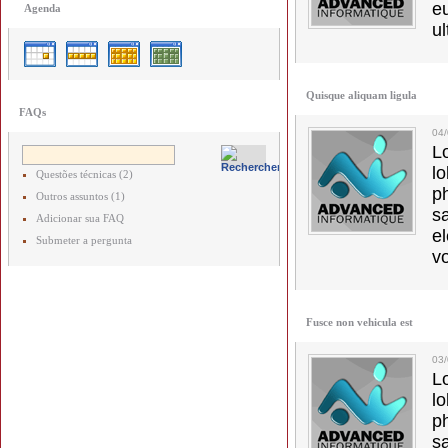
e
Agenda
ul
Quisque aliquam ligula
FAQs
04
L
l
Questões técnicas (2)
p
Outros assuntos (1)
s
Adicionar sua FAQ
e
Submeter a pergunta
vo
Fusce non vehicula est
03
L
l
p
s