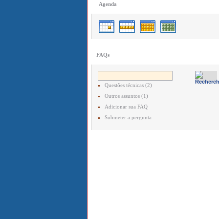
Agenda
FAQs
Questões técnicas (2)
Outros assuntos (1)
Adicionar sua FAQ
Submeter a pergunta