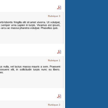
Rubrique 3
 lobortis fringilla elit sit amet viverra. Ut volutpat,
c semper urna sapien in turpis. Vivamus est ipsum,
s arcu ac massa pharetra volutpat. Phasellus quis.
Rubrique 1
mpus nulla, vel luctus massa mauris a sem. Praesent
suere elit, in sollicitudin turpis nunc eu libero.
ces.
Rurbique 2