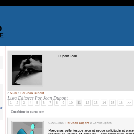
D
E
Dupont Jean
>
A um
>
Por Jean Dupont
Lista Editores
Por Jean Dupont
1
2
3
4
5
6
7
8
9
10
11
12
13
14
15
16
>>
Curabitur in purus sem
01/08/2009
Por Jean Dupont
0 Contribuições
Maecenas pellentesque arcu ut neque sollicitudin ut plac