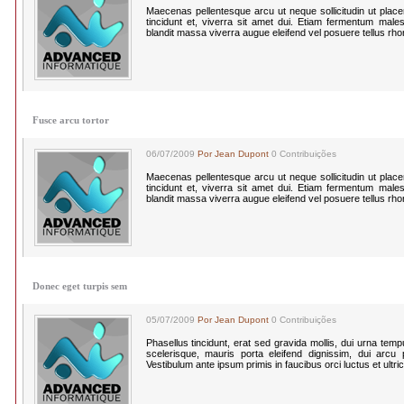
Maecenas pellentesque arcu ut neque sollicitudin ut plac
tincidunt et, viverra sit amet dui. Etiam fermentum males
blandit massa viverra augue eleifend vel posuere tellus rh
Fusce arcu tortor
06/07/2009
Por Jean Dupont
0 Contribuições
Maecenas pellentesque arcu ut neque sollicitudin ut plac
tincidunt et, viverra sit amet dui. Etiam fermentum males
blandit massa viverra augue eleifend vel posuere tellus rh
Donec eget turpis sem
05/07/2009
Por Jean Dupont
0 Contribuições
Phasellus tincidunt, erat sed gravida mollis, dui urna te
scelerisque, mauris porta eleifend dignissim, dui arcu po
Vestibulum ante ipsum primis in faucibus orci luctus et ultri