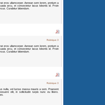
erat eros ullamcorper. Aenean sem lorem, pretium a
uada arcu, et consectetur lacus lobortis id. Proin
oncus. Curabitur bibendum.
Rubrique 3
erat eros ullamcorper. Aenean sem lorem, pretium a
uada arcu, et consectetur lacus lobortis id. Proin
oncus. Curabitur bibendum.
Rubrique 3
mpus nulla, vel luctus massa mauris a sem. Praesent
suere elit, in sollicitudin turpis nunc eu libero.
ces.