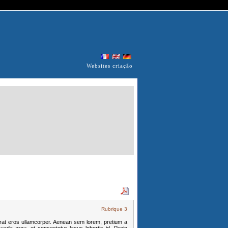
Websites criação
Rubrique 3
erat eros ullamcorper. Aenean sem lorem, pretium a