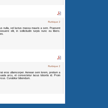
Rurbique 2
mpus nulla, vel luctus massa mauris a sem. Praesent
suere elit, in sollicitudin turpis nunc eu libero.
ces.
Rurbique 2
erat eros ullamcorper. Aenean sem lorem, pretium a
uada arcu, et consectetur lacus lobortis id. Proin
oncus. Curabitur bibendum.