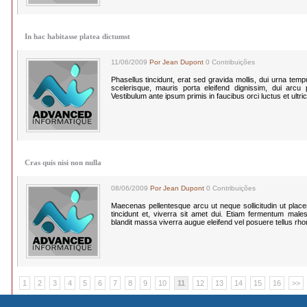
In hac habitasse platea dictumst
11/06/2009
Por Jean Dupont
0 Contribuições
Phasellus tincidunt, erat sed gravida mollis, dui urna te
scelerisque, mauris porta eleifend dignissim, dui arcu po
Vestibulum ante ipsum primis in faucibus orci luctus et ultri
Cras quis nisi non nulla
08/06/2009
Por Jean Dupont
0 Contribuições
Maecenas pellentesque arcu ut neque sollicitudin ut plac
tincidunt et, viverra sit amet dui. Etiam fermentum males
blandit massa viverra augue eleifend vel posuere tellus rh
1
2
3
4
5
6
7
8
9
10
11
12
13
14
15
16
>>