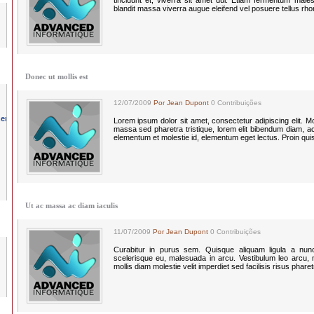
tincidunt et, viverra sit amet dui. Etiam fermentum males
blandit massa viverra augue eleifend vel posuere tellus rh
Donec ut mollis est
12/07/2009
Por Jean Dupont
0 Contribuições
Lorem ipsum dolor sit amet, consectetur adipiscing elit. Morbi
massa sed pharetra tristique, lorem elit bibendum diam, a
elementum et molestie id, elementum eget lectus. Proin qui
Ut ac massa ac diam iaculis
11/07/2009
Por Jean Dupont
0 Contribuições
Curabitur in purus sem. Quisque aliquam ligula a nun
scelerisque eu, malesuada in arcu. Vestibulum leo arcu, mo
mollis diam molestie velit imperdiet sed facilisis risus phare