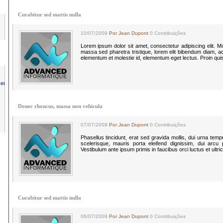
Curabitur sed mattis nulla
10/07/2009
Por Jean Dupont
0 Contribuições
Lorem ipsum dolor sit amet, consectetur adipiscing elit. Morbi
massa sed pharetra tristique, lorem elit bibendum diam, a
elementum et molestie id, elementum eget lectus. Proin qui
Donec rhoncus, massa non vehicula
07/07/2009
Por Jean Dupont
0 Contribuições
Phasellus tincidunt, erat sed gravida mollis, dui urna te
scelerisque, mauris porta eleifend dignissim, dui arcu po
Vestibulum ante ipsum primis in faucibus orci luctus et ultri
Curabitur sed mattis nulla
06/07/2009
Por Jean Dupont
0 Contribuições