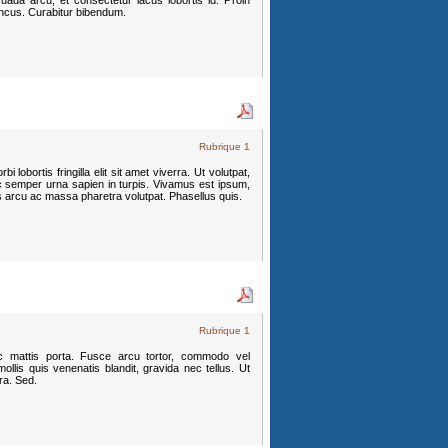
uada arcu, et consectetur lacus lobortis id. Proin
oncus. Curabitur bibendum.
Rubrique 1
 lobortis fringilla elit sit amet viverra. Ut volutpat,
c semper urna sapien in turpis. Vivamus est ipsum,
s arcu ac massa pharetra volutpat. Phasellus quis.
Rubrique 1
c mattis porta. Fusce arcu tortor, commodo vel
llis quis venenatis blandit, gravida nec tellus. Ut
tra. Sed.