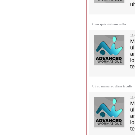
ul
Cras quis nisi non nulla
11
M
u
a
lo
t
Ut ac massa ac diam iaculis
11
M
u
a
lo
t