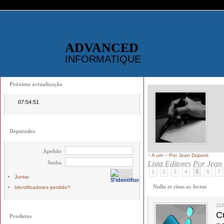
ADVANCED
INFORMATIQUE
Próxima actualização
07:54:50
Deputados
Apelido
>
A um
>
Por Jean Dupont
Senha
Lista Editores
Por Jean
1
2
3
4
5
6
7
Juntar
Nulla et risus ac lectus
Identificadores perdido?
11
C
Produtos