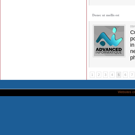
Donec ut mollis est
09
C
p
in
ne
p
1
2
3
4
5
6
7
Websites c