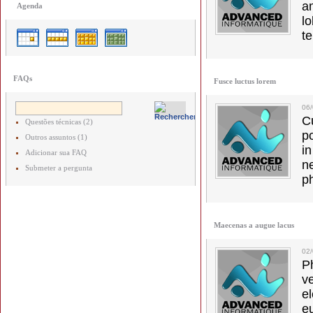
a
Agenda
lo
t
FAQs
Fusce luctus lorem
06
C
Questões técnicas (2)
p
Outros assuntos (1)
in
Adicionar sua FAQ
ne
Submeter a pergunta
p
Maecenas a augue lacus
02
Ph
v
el
e