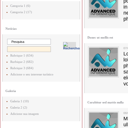
p
Categoria 1 (6)
in
ne
Categoria 2 (17)
p
Notícias
Donec ut mollis est
07
L
Rubrique 1 (634)
l
Rurbique 2 (682)
p
Rubrique 3 (684)
s
Adicione o seu interesse turístico
e
vo
Galeria
Galeria 1 (10)
Curabitur sed mattis nulla
Galeria 2 (2)
06
Adicione sua imagem
M
u