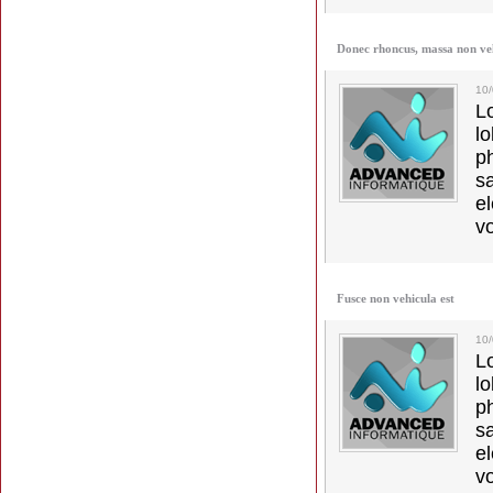
Donec rhoncus, massa non ve
10
L
l
p
s
e
vo
Fusce non vehicula est
10
L
l
p
s
e
vo