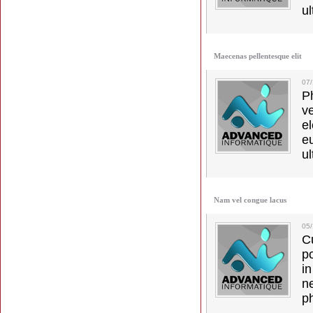
ul
Maecenas pellentesque elit
07
Ph
v
el
e
ul
Nam vel congue lacus
05
C
p
in
ne
p