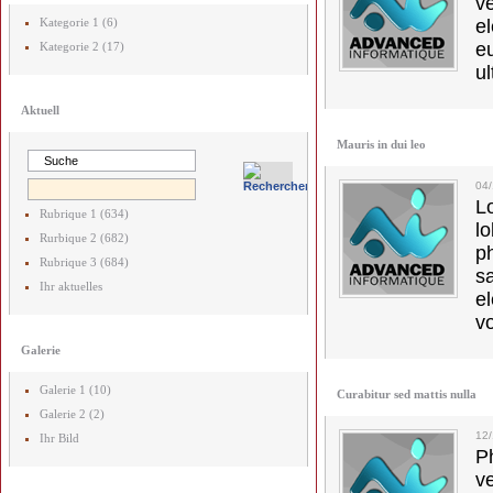
v
Kategorie 1 (6)
el
e
Kategorie 2 (17)
ul
Aktuell
Mauris in dui leo
04
L
Rubrique 1 (634)
l
Rurbique 2 (682)
p
Rubrique 3 (684)
s
Ihr aktuelles
e
vo
Galerie
Galerie 1 (10)
Curabitur sed mattis nulla
Galerie 2 (2)
12
Ihr Bild
Ph
v