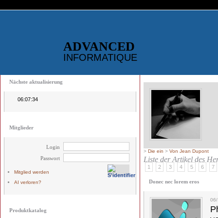
ADVANCED
INFORMATIQUE
Nächste aktualisierung
06:07:33
Mitglieder
Login
>
Die ein
>
Von Jean Dupont
Passwort
Liste der Artikel des H
1
2
3
4
5
6
7
Mitglied werden
Donec nec lorem eros
AI verloren?
06
Ph
Produktkatalog