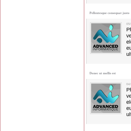
Pellentesque consequat justo
05
Ph
v
el
e
ul
Donec ut mollis est
04
Ph
v
el
e
ul