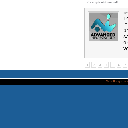
Cras quis nisi non nulla
12
L
l
p
s
e
vo
1
2
3
4
5
6
7
Schaffung von 