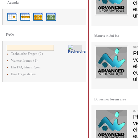
el
Agenda
e
ul
FAQs
Mauris in dui leo
09
Ph
Technische Fragen (2)
v
Weitere Fragen (1)
el
Ein FAQ hinzufügen
e
Ihre Frage stellen
ul
Donec nec lorem eros
07
Ph
v
el
e