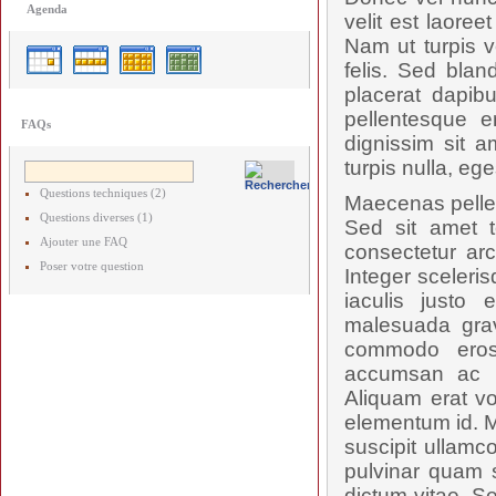
Agenda
velit est laore
Nam ut turpis v
felis. Sed blan
placerat dapibu
pellentesque e
FAQs
dignissim sit a
turpis nulla, ege
Questions techniques (2)
Maecenas pellent
Questions diverses (1)
Sed sit amet t
Ajouter une FAQ
consectetur arc
Poser votre question
Integer sceleris
iaculis justo 
malesuada grav
commodo eros
accumsan ac ru
Aliquam erat vo
elementum id. M
suscipit ullamc
pulvinar quam s
dictum vitae. S