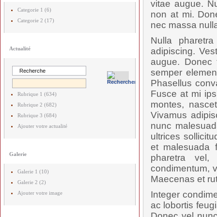
vitae augue. Nu
Categorie 1 (6)
non at mi. Done
Categorie 2 (17)
nec massa nulla
Nulla pharetr
Actualité
adipiscing. Ves
augue. Donec t
semper elementu
Phasellus conval
Fusce at mi ips
Rubrique 1 (634)
montes, nascetu
Rubrique 2 (682)
Vivamus adipis
Rubrique 3 (684)
nunc malesuada
Ajouter votre actualité
ultrices sollici
et malesuada f
Galerie
pharetra vel,
condimentum, vel
Galerie 1 (10)
Maecenas et rut
Galerie 2 (2)
Integer condime
Ajouter votre image
ac lobortis feug
Donec vel nunc 