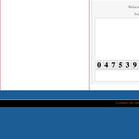
Rédact
Em
Création de site