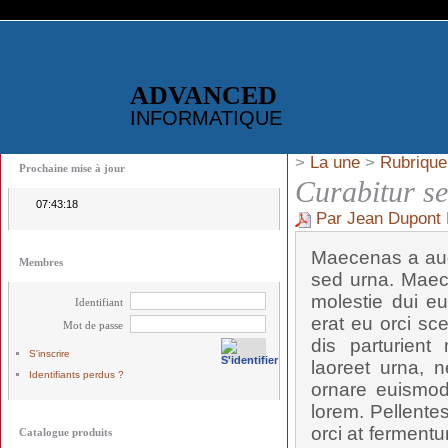
ADVANCED
INFORMATIQUE
>
La une
>
Rubrique
Prochaine mise à jour
Curabitur se
07:43:18
Par Jean Dupont
Maecenas a aug
Membres
sed urna. Maec
molestie dui eu
Identifiant
erat eu orci sc
Mot de passe
dis parturient
S'inscrire
laoreet urna, n
Identifiants perdus ?
ornare euismod,
lorem. Pellente
orci at fermentu
Catalogue produits