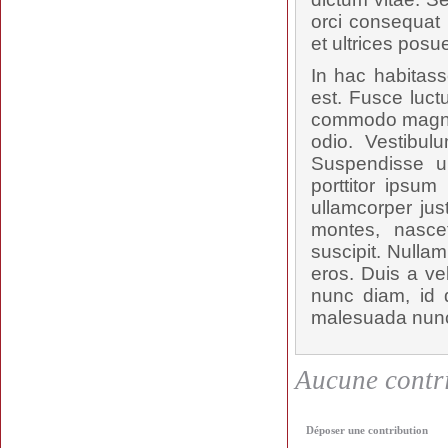
orci consequat 
et ultrices posu
In hac habitass
est. Fusce luct
commodo magna t
odio. Vestibul
Suspendisse u
porttitor ipsum
ullamcorper jus
montes, nascet
suscipit. Nulla
eros. Duis a ve
nunc diam, id d
malesuada nunc,
Aucune contri
Déposer une contribution