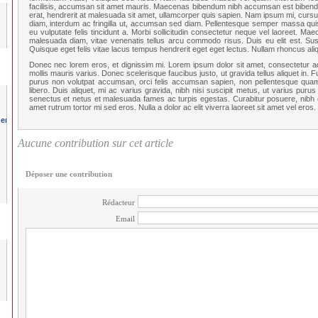
facilisis, accumsan sit amet mauris. Maecenas bibendum nibh accumsan est bibendum
erat, hendrerit at malesuada sit amet, ullamcorper quis sapien. Nam ipsum mi, cursus
diam, interdum ac fringilla ut, accumsan sed diam. Pellentesque semper massa quis 
eu vulputate felis tincidunt a. Morbi sollicitudin consectetur neque vel laoreet. Ma
malesuada diam, vitae venenatis tellus arcu commodo risus. Duis eu elit est. Sus
Quisque eget felis vitae lacus tempus hendrerit eget eget lectus. Nullam rhoncus aliq
Donec nec lorem eros, et dignissim mi. Lorem ipsum dolor sit amet, consectetur adipi
mollis mauris varius. Donec scelerisque faucibus justo, ut gravida tellus aliquet in. F
purus non volutpat accumsan, orci felis accumsan sapien, non pellentesque quam 
libero. Duis aliquet, mi ac varius gravida, nibh nisi suscipit metus, ut varius purus
senectus et netus et malesuada fames ac turpis egestas. Curabitur posuere, nibh eu
amet rutrum tortor mi sed eros. Nulla a dolor ac elit viverra laoreet sit amet vel eros.
Aucune contribution sur cet article
Déposer une contribution
Rédacteur
Email