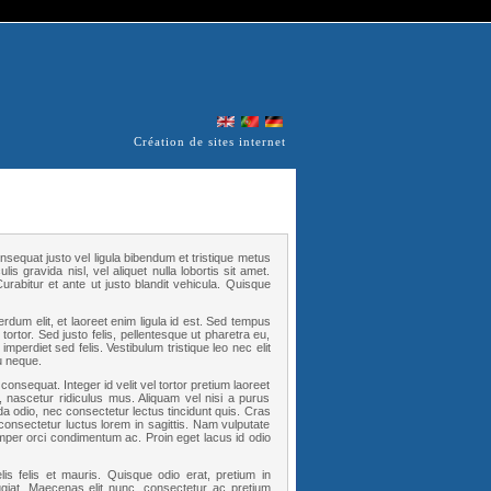
Création de sites internet
nsequat justo vel ligula bibendum et tristique metus
s gravida nisl, vel aliquet nulla lobortis sit amet.
rabitur et ante ut justo blandit vehicula. Quisque
rdum elit, et laoreet enim ligula id est. Sed tempus
 tortor. Sed justo felis, pellentesque ut pharetra eu,
mperdiet sed felis. Vestibulum tristique leo nec elit
u neque.
consequat. Integer id velit vel tortor pretium laoreet
, nascetur ridiculus mus. Aliquam vel nisi a purus
da odio, nec consectetur lectus tincidunt quis. Cras
nsectetur luctus lorem in sagittis. Nam vulputate
per orci condimentum ac. Proin eget lacus id odio
felis felis et mauris. Quisque odio erat, pretium in
giat. Maecenas elit nunc, consectetur ac pretium