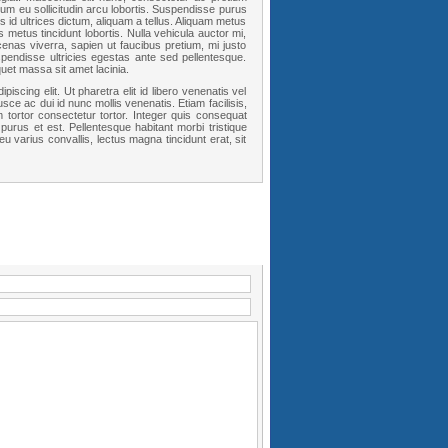
 eu sollicitudin arcu lobortis. Suspendisse purus
 id ultrices dictum, aliquam a tellus. Aliquam metus
metus tincidunt lobortis. Nulla vehicula auctor mi,
ecenas viverra, sapien ut faucibus pretium, mi justo
pendisse ultricies egestas ante sed pellentesque.
uet massa sit amet lacinia.
scing elit. Ut pharetra elit id libero venenatis vel
usce ac dui id nunc mollis venenatis. Etiam facilisis,
tortor consectetur tortor. Integer quis consequat
 purus et est. Pellentesque habitant morbi tristique
 varius convallis, lectus magna tincidunt erat, sit