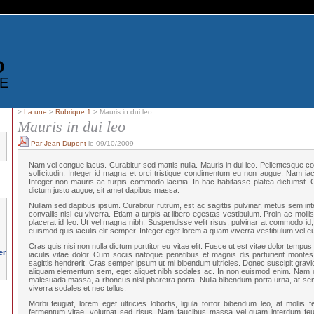
D
E
>
La une
>
Rubrique 1
> Mauris in dui leo
Mauris in dui leo
Par Jean Dupont
le 09/10/2009
Nam vel congue lacus. Curabitur sed mattis nulla. Mauris in dui leo. Pellentesque co
sollicitudin. Integer id magna et orci tristique condimentum eu non augue. Nam iaculi
Integer non mauris ac turpis commodo lacinia. In hac habitasse platea dictumst. Cu
dictum justo augue, sit amet dapibus massa.
Nullam sed dapibus ipsum. Curabitur rutrum, est ac sagittis pulvinar, metus sem inte
convallis nisl eu viverra. Etiam a turpis at libero egestas vestibulum. Proin ac mollis
placerat id leo. Ut vel magna nibh. Suspendisse velit risus, pulvinar at commodo id, i
euismod quis iaculis elit semper. Integer eget lorem a quam viverra vestibulum vel e
Cras quis nisi non nulla dictum porttitor eu vitae elit. Fusce ut est vitae dolor tempus 
iaculis vitae dolor. Cum sociis natoque penatibus et magnis dis parturient montes
sagittis hendrerit. Cras semper ipsum ut mi bibendum ultricies. Donec suscipit gravi
aliquam elementum sem, eget aliquet nibh sodales ac. In non euismod enim. Nam co
malesuada massa, a rhoncus nisi pharetra porta. Nulla bibendum porta urna, at sem
viverra sodales et nec tellus.
Morbi feugiat, lorem eget ultricies lobortis, ligula tortor bibendum leo, at mollis 
fermentum vitae, volutpat sed risus. Nam faucibus massa vel quam interdum feu