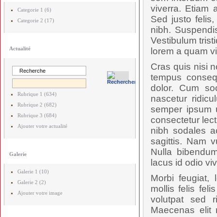
viverra. Etiam a
Categorie 1 (6)
Sed justo felis
Categorie 2 (17)
nibh. Suspendis
Vestibulum trist
Actualité
lorem a quam vi
Cras quis nisi n
tempus consequa
dolor. Cum soc
Rubrique 1 (634)
nascetur ridicu
Rubrique 2 (682)
semper ipsum u
Rubrique 3 (684)
consectetur lec
Ajouter votre actualité
nibh sodales a
sagittis. Nam 
Nulla bibendum
Galerie
lacus id odio vi
Galerie 1 (10)
Morbi feugiat, 
Galerie 2 (2)
mollis felis fe
Ajouter votre image
volutpat sed 
Maecenas elit 