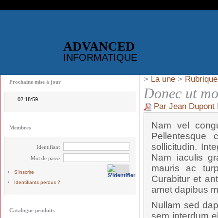
ADVANCED
INFORMATIQUE
>
La une
>
Rubrique
Prochaine mise à jour
Donec ut mol
02:18:59
Par Jean Dupont
Nam vel congue
Membres
Pellentesque c
sollicitudin. I
Identifiant
Nam iaculis gra
Mot de passe
mauris ac turp
S'inscrire
Curabitur et an
Identifiants perdus ?
amet dapibus m
Nullam sed dapi
Catalogue produits
sem interdum eli