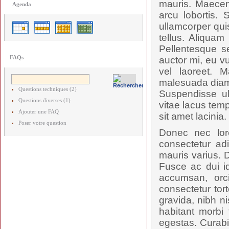
mauris. Maecen
Agenda
arcu lobortis.
ullamcorper qui
tellus. Aliquam
Pellentesque s
FAQs
auctor mi, eu vu
vel laoreet. M
malesuada diam,
Questions techniques (2)
Suspendisse ul
Questions diverses (1)
vitae lacus tem
Ajouter une FAQ
sit amet lacinia.
Poser votre question
Donec nec lor
consectetur adi
mauris varius. D
Fusce ac dui id
accumsan, orc
consectetur tort
gravida, nibh ni
habitant morbi
egestas. Curabi