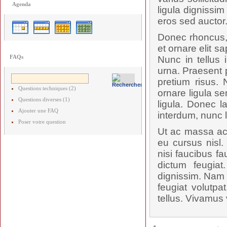
Agenda
ligula dignissi
eros sed auctor
Donec rhoncus, 
et ornare elit s
FAQs
Nunc in tellus 
urna. Praesent p
pretium risus.
Questions techniques (2)
ornare ligula se
Questions diverses (1)
ligula. Donec l
Ajouter une FAQ
interdum, nunc 
Poser votre question
Ut ac massa ac 
eu cursus nisl.
nisi faucibus f
dictum feugiat
dignissim. Nam p
feugiat volutpa
tellus. Vivamus 