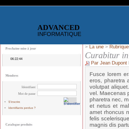
ADVANCED
INFORMATIQUE
>
La une
>
Rubrique
Prochaine mise à jour
Curabitur i
06:22:44
Par Jean Dupont
Fusce lorem era
Membres
eros, pharetra a
volutpat alique
Identifiant
vel. Maecenas p
Mot de passe
pharetra nec, ma
S'inscrire
et netus et mal
Identifiants perdus ?
amet rhoncus n
felis scelerisqu
magnis dis partu
Catalogue produits