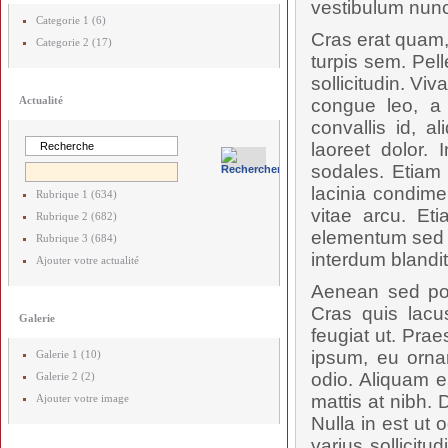
vestibulum nunc
Categorie 1 (6)
Cras erat quam,
Categorie 2 (17)
turpis sem. Pel
sollicitudin. V
Actualité
congue leo, a 
convallis id, 
laoreet dolor. 
sodales. Etiam 
lacinia condime
Rubrique 1 (634)
vitae arcu. Et
Rubrique 2 (682)
elementum sed p
Rubrique 3 (684)
interdum blandit.
Ajouter votre actualité
Aenean sed posu
Cras quis lac
Galerie
feugiat ut. Prae
ipsum, eu orna
Galerie 1 (10)
odio. Aliquam e
Galerie 2 (2)
mattis at nibh. 
Ajouter votre image
Nulla in est ut 
varius sollicit