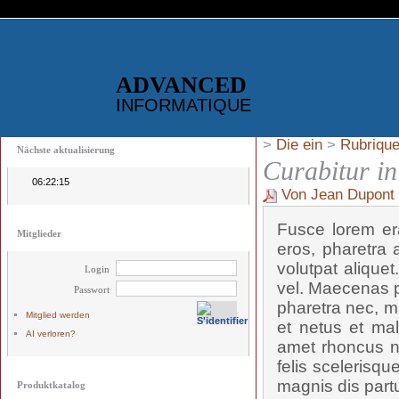
ADVANCED
INFORMATIQUE
>
Die ein
>
Rubrique
Nächste aktualisierung
Curabitur i
06:22:15
Von Jean Dupont
Fusce lorem era
Mitglieder
eros, pharetra a
volutpat alique
Login
vel. Maecenas p
Passwort
pharetra nec, ma
Mitglied werden
et netus et mal
AI verloren?
amet rhoncus n
felis scelerisqu
magnis dis partu
Produktkatalog