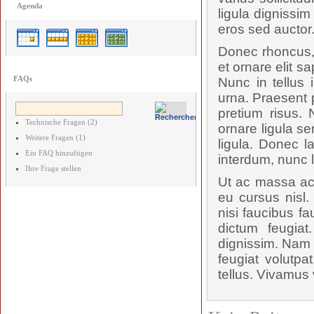
Agenda
ligula dignissi
eros sed auctor
Donec rhoncus, 
et ornare elit s
FAQs
Nunc in tellus 
urna. Praesent p
pretium risus.
Technische Fragen (2)
ornare ligula se
Weitere Fragen (1)
ligula. Donec l
Ein FAQ hinzufügen
interdum, nunc 
Ihre Frage stellen
Ut ac massa ac 
eu cursus nisl.
nisi faucibus f
dictum feugiat
dignissim. Nam p
feugiat volutpa
tellus. Vivamus 