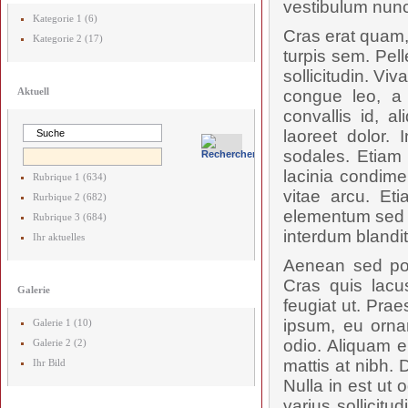
vestibulum nunc
Kategorie 1 (6)
Cras erat quam,
Kategorie 2 (17)
turpis sem. Pel
sollicitudin. V
Aktuell
congue leo, a 
convallis id, 
laoreet dolor. 
sodales. Etiam 
lacinia condime
Rubrique 1 (634)
vitae arcu. Et
Rurbique 2 (682)
elementum sed p
Rubrique 3 (684)
interdum blandit.
Ihr aktuelles
Aenean sed posu
Cras quis lac
Galerie
feugiat ut. Prae
ipsum, eu orna
Galerie 1 (10)
odio. Aliquam e
Galerie 2 (2)
mattis at nibh. 
Ihr Bild
Nulla in est ut 
varius sollicit