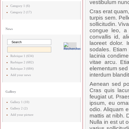
vestibulum nunc
Category 1 (6)
Cras erat quam,
Category 2 (17)
turpis sem. Pel
sollicitudin. V
News
congue leo, a 
convallis id, 
laoreet dolor. 
sodales. Etiam 
lacinia condime
Rubrique 1 (634)
vitae arcu. Et
Rurbique 2 (682)
elementum sed p
Rubrique 3 (684)
interdum blandit.
Add your news
Aenean sed posu
Cras quis lac
Gallery
feugiat ut. Prae
ipsum, eu orna
Gallery 1 (10)
odio. Aliquam e
Gallery 2 (2)
mattis at nibh. 
Add your picture
Nulla in est ut 
varius sollicit