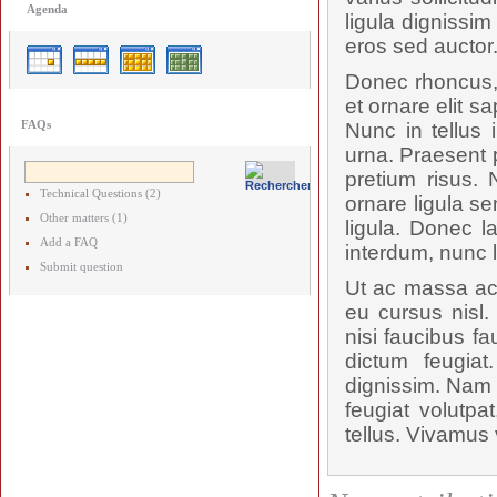
Agenda
ligula dignissi
eros sed auctor
Donec rhoncus, 
et ornare elit s
FAQs
Nunc in tellus 
urna. Praesent p
pretium risus.
Technical Questions (2)
ornare ligula se
Other matters (1)
ligula. Donec l
Add a FAQ
interdum, nunc 
Submit question
Ut ac massa ac 
eu cursus nisl.
nisi faucibus f
dictum feugiat
dignissim. Nam p
feugiat volutpa
tellus. Vivamus 