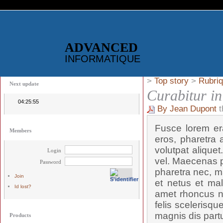
ADVANCED
INFORMATIQUE
>
Top story
>
Rubriq
Next update
Curabitur i
04:25:55
By Jean Dupont
t
Fusce lorem era
Members
eros, pharetra a
volutpat alique
Login
vel. Maecenas p
Password
pharetra nec, ma
Join
et netus et mal
Id lost?
amet rhoncus n
felis scelerisqu
magnis dis partu
Products