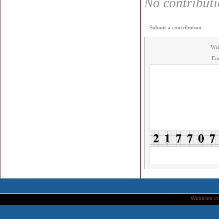
No contributio
Submit a contribution
Wri
Em
Websites cr