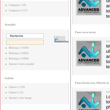
u
Categorie 1 (6)
a
lo
Categorie 2 (17)
t
Actualité
Fusce arcu tortor
01
M
Rubrique 1 (634)
u
Rubrique 2 (682)
a
Rubrique 3 (684)
lo
Ajouter votre actualité
t
Galerie
Fusce lorem erat, lobortis ut
Galerie 1 (10)
01
Galerie 2 (2)
L
Ajouter votre image
l
p