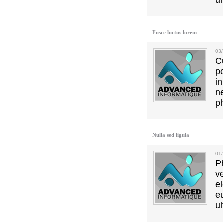
ul
Fusce luctus lorem
03
C
p
in
ne
p
Nulla sed ligula
01
Ph
v
el
e
ul