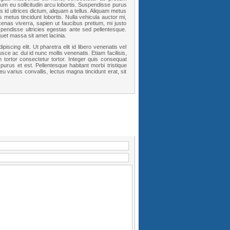
 eu sollicitudin arcu lobortis. Suspendisse purus
 id ultrices dictum, aliquam a tellus. Aliquam metus
metus tincidunt lobortis. Nulla vehicula auctor mi,
ecenas viverra, sapien ut faucibus pretium, mi justo
pendisse ultricies egestas ante sed pellentesque.
uet massa sit amet lacinia.
scing elit. Ut pharetra elit id libero venenatis vel
usce ac dui id nunc mollis venenatis. Etiam facilisis,
tortor consectetur tortor. Integer quis consequat
 purus et est. Pellentesque habitant morbi tristique
 varius convallis, lectus magna tincidunt erat, sit