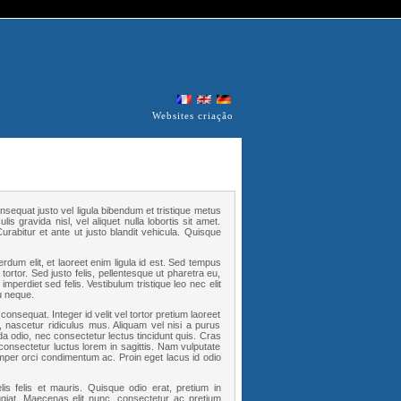
Websites criação
nsequat justo vel ligula bibendum et tristique metus
s gravida nisl, vel aliquet nulla lobortis sit amet.
rabitur et ante ut justo blandit vehicula. Quisque
rdum elit, et laoreet enim ligula id est. Sed tempus
 tortor. Sed justo felis, pellentesque ut pharetra eu,
mperdiet sed felis. Vestibulum tristique leo nec elit
u neque.
consequat. Integer id velit vel tortor pretium laoreet
, nascetur ridiculus mus. Aliquam vel nisi a purus
da odio, nec consectetur lectus tincidunt quis. Cras
nsectetur luctus lorem in sagittis. Nam vulputate
per orci condimentum ac. Proin eget lacus id odio
felis felis et mauris. Quisque odio erat, pretium in
giat. Maecenas elit nunc, consectetur ac pretium