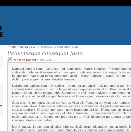
D
E
>
A um
>
Rurbique 2
> Pellentesque consequat justo
Pellentesque consequat justo
Por Jean Dupont
o 10/03/2008
Nam vel congue lacus. Curabitur sed mattis nulla. Mauris in dui leo. Pellentesque co
sollicitudin. Integer id magna et orci tristique condimentum eu non augue. Nam iaculi
Integer non mauris ac turpis commodo lacinia. In hac habitasse platea dictumst. Cu
dictum justo augue, sit amet dapibus massa.
Nullam sed dapibus ipsum. Curabitur rutrum, est ac sagittis pulvinar, metus sem inte
convallis nisl eu viverra. Etiam a turpis at libero egestas vestibulum. Proin ac mollis
placerat id leo. Ut vel magna nibh. Suspendisse velit risus, pulvinar at commodo id, i
euismod quis iaculis elit semper. Integer eget lorem a quam viverra vestibulum vel e
Cras quis nisi non nulla dictum porttitor eu vitae elit. Fusce ut est vitae dolor tempus 
iaculis vitae dolor. Cum sociis natoque penatibus et magnis dis parturient montes
sagittis hendrerit. Cras semper ipsum ut mi bibendum ultricies. Donec suscipit gravi
aliquam elementum sem, eget aliquet nibh sodales ac. In non euismod enim. Nam co
malesuada massa, a rhoncus nisi pharetra porta. Nulla bibendum porta urna, at sem
viverra sodales et nec tellus.
Morbi feugiat, lorem eget ultricies lobortis, ligula tortor bibendum leo, at mollis 
fermentum vitae, volutpat sed risus. Nam faucibus massa vel quam interdum feu