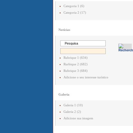
Categoria 1 (6)
Categoria 2 (17)
Notícias
Rubrique 1 (634)
Rurbique 2 (682)
Rubrique 3 (684)
Adicione o seu interesse turístico
Galeria
Galeria 1 (10)
Galeria 2 (2)
Adicione sua imagem