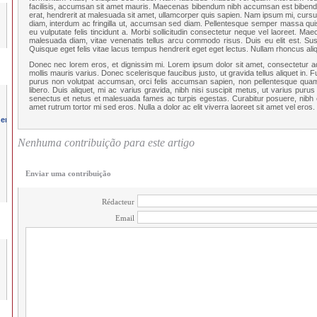
facilisis, accumsan sit amet mauris. Maecenas bibendum nibh accumsan est bibendum
erat, hendrerit at malesuada sit amet, ullamcorper quis sapien. Nam ipsum mi, cursus
diam, interdum ac fringilla ut, accumsan sed diam. Pellentesque semper massa quis 
eu vulputate felis tincidunt a. Morbi sollicitudin consectetur neque vel laoreet. Ma
malesuada diam, vitae venenatis tellus arcu commodo risus. Duis eu elit est. Sus
Quisque eget felis vitae lacus tempus hendrerit eget eget lectus. Nullam rhoncus aliq
Donec nec lorem eros, et dignissim mi. Lorem ipsum dolor sit amet, consectetur adipi
mollis mauris varius. Donec scelerisque faucibus justo, ut gravida tellus aliquet in. F
purus non volutpat accumsan, orci felis accumsan sapien, non pellentesque quam 
libero. Duis aliquet, mi ac varius gravida, nibh nisi suscipit metus, ut varius purus
senectus et netus et malesuada fames ac turpis egestas. Curabitur posuere, nibh eu
amet rutrum tortor mi sed eros. Nulla a dolor ac elit viverra laoreet sit amet vel eros.
Nenhuma contribuição para este artigo
Enviar uma contribuição
Rédacteur
Email