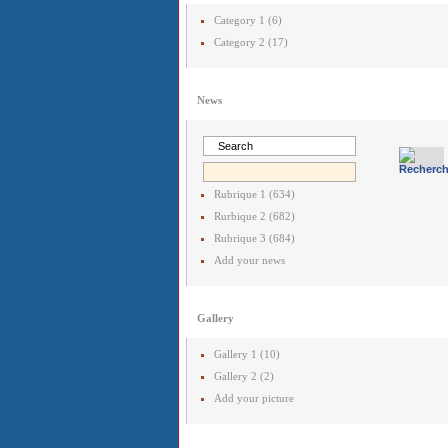
Category 1 (6)
Category 2 (17)
News
Rubrique 1 (634)
Rurbique 2 (682)
Rubrique 3 (684)
Add your news
Gallery
Gallery 1 (10)
Gallery 2 (2)
Add your picture