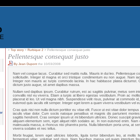
D
E
>
Top story
>
Rurbique 2
> Pellentesque consequat justo
Pellentesque consequat justo
By Jean Dupont
the 10/03/2008
Nam vel congue lacus. Curabitur sed mattis nulla. Mauris in dui leo. Pellentesque co
sollicitudin. Integer id magna et orci tristique condimentum eu non augue. Nam iaculi
Integer non mauris ac turpis commodo lacinia. In hac habitasse platea dictumst. Cu
dictum justo augue, sit amet dapibus massa.
Nullam sed dapibus ipsum. Curabitur rutrum, est ac sagittis pulvinar, metus sem inte
convallis nisl eu viverra. Etiam a turpis at libero egestas vestibulum. Proin ac mollis
placerat id leo. Ut vel magna nibh. Suspendisse velit risus, pulvinar at commodo id, i
euismod quis iaculis elit semper. Integer eget lorem a quam viverra vestibulum vel e
Cras quis nisi non nulla dictum porttitor eu vitae elit. Fusce ut est vitae dolor tempus 
iaculis vitae dolor. Cum sociis natoque penatibus et magnis dis parturient montes
sagittis hendrerit. Cras semper ipsum ut mi bibendum ultricies. Donec suscipit gravi
aliquam elementum sem, eget aliquet nibh sodales ac. In non euismod enim. Nam co
malesuada massa, a rhoncus nisi pharetra porta. Nulla bibendum porta urna, at sem
viverra sodales et nec tellus.
Morbi feugiat, lorem eget ultricies lobortis, ligula tortor bibendum leo, at mollis 
fermentum vitae, volutpat sed risus. Nam faucibus massa vel quam interdum feu