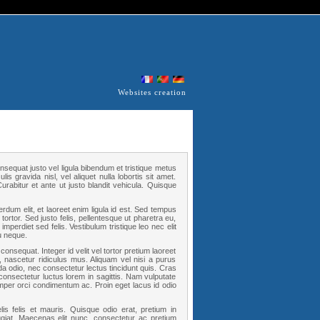
Websites creation
nsequat justo vel ligula bibendum et tristique metus
s gravida nisl, vel aliquet nulla lobortis sit amet.
rabitur et ante ut justo blandit vehicula. Quisque
rdum elit, et laoreet enim ligula id est. Sed tempus
 tortor. Sed justo felis, pellentesque ut pharetra eu,
mperdiet sed felis. Vestibulum tristique leo nec elit
u neque.
consequat. Integer id velit vel tortor pretium laoreet
, nascetur ridiculus mus. Aliquam vel nisi a purus
da odio, nec consectetur lectus tincidunt quis. Cras
nsectetur luctus lorem in sagittis. Nam vulputate
per orci condimentum ac. Proin eget lacus id odio
felis felis et mauris. Quisque odio erat, pretium in
giat. Maecenas elit nunc, consectetur ac pretium