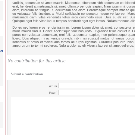
facilisis, accumsan sit amet mauris. Maecenas bibendum nibh accumsan est bibendum
erat, hendrerit at malesuada sit amet, ullamcorper quis sapien. Nam ipsum mi, cursus
diam, interdum ac fringilla ut, accumsan sed diam. Pellentesque semper massa quis 
eu vulputate felis tincidunt a. Morbi sollicitudin consectetur neque vel laoreet. Ma
malesuada diam, vitae venenatis tellus arcu commodo risus. Duis eu elit est. Sus
Quisque eget felis vitae lacus tempus hendrerit eget eget lectus. Nullam rhoncus aliq
Donec nec lorem eros, et dignissim mi. Lorem ipsum dolor sit amet, consectetur adipi
mollis mauris varius. Donec scelerisque faucibus justo, ut gravida tellus aliquet in. F
purus non volutpat accumsan, orci felis accumsan sapien, non pellentesque quam 
libero. Duis aliquet, mi ac varius gravida, nibh nisi suscipit metus, ut varius purus
senectus et netus et malesuada fames ac turpis egestas. Curabitur posuere, nibh eu
amet rutrum tortor mi sed eros. Nulla a dolor ac elit viverra laoreet sit amet vel eros.
No contribution for this article
Submit a contribution
Writer
Email