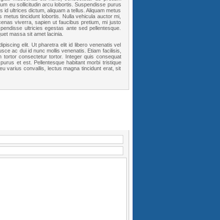
 eu sollicitudin arcu lobortis. Suspendisse purus
 id ultrices dictum, aliquam a tellus. Aliquam metus
metus tincidunt lobortis. Nulla vehicula auctor mi,
ecenas viverra, sapien ut faucibus pretium, mi justo
pendisse ultricies egestas ante sed pellentesque.
uet massa sit amet lacinia.
scing elit. Ut pharetra elit id libero venenatis vel
usce ac dui id nunc mollis venenatis. Etiam facilisis,
tortor consectetur tortor. Integer quis consequat
 purus et est. Pellentesque habitant morbi tristique
 varius convallis, lectus magna tincidunt erat, sit