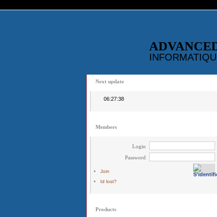
ADVANCE
INFORMATIQU
Next update
06:27:38
Members
Login
Password
Join
Id lost?
Products