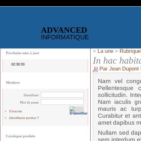
ADVANCED
INFORMATIQUE
>
La une
>
Rubrique
Prochaine mise à jour
In hac habit
02:30:30
Par Jean Dupont
Nam vel congue
Membres
Pellentesque c
sollicitudin. I
Identifiant
Nam iaculis gra
Mot de passe
mauris ac turp
S'inscrire
Curabitur et an
Identifiants perdus ?
amet dapibus m
Nullam sed dapi
Catalogue produits
sem interdum eli