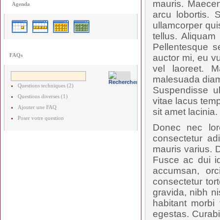
mauris. Maecen
Agenda
arcu lobortis.
ullamcorper qui
tellus. Aliquam
Pellentesque s
FAQs
auctor mi, eu vu
vel laoreet. M
malesuada diam,
Questions techniques (2)
Suspendisse ul
Questions diverses (1)
vitae lacus tem
Ajouter une FAQ
sit amet lacinia.
Poser votre question
Donec nec lor
consectetur adi
mauris varius. D
Fusce ac dui id
accumsan, orc
consectetur tort
gravida, nibh ni
habitant morbi
egestas. Curabi