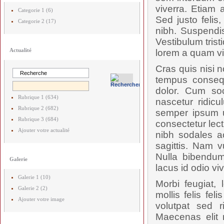
viverra. Etiam a
Categorie 1 (6)
Sed justo felis
Categorie 2 (17)
nibh. Suspendis
Vestibulum trist
Actualité
lorem a quam vi
Cras quis nisi n
tempus consequa
dolor. Cum soc
Rubrique 1 (634)
nascetur ridicu
Rubrique 2 (682)
semper ipsum u
Rubrique 3 (684)
consectetur lec
Ajouter votre actualité
nibh sodales a
sagittis. Nam 
Nulla bibendum
Galerie
lacus id odio vi
Galerie 1 (10)
Morbi feugiat, 
Galerie 2 (2)
mollis felis fe
Ajouter votre image
volutpat sed 
Maecenas elit 