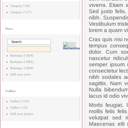
viverra. Etiam a
Category 1 (6)
Sed justo felis
Category 2 (17)
nibh. Suspendis
Vestibulum trist
News
lorem a quam vi
Cras quis nisi n
tempus consequa
dolor. Cum soc
Rubrique 1 (634)
nascetur ridicu
Rurbique 2 (682)
semper ipsum u
Rubrique 3 (684)
consectetur lec
Add your news
nibh sodales a
sagittis. Nam 
Nulla bibendum
Gallery
lacus id odio vi
Gallery 1 (10)
Morbi feugiat, 
Gallery 2 (2)
mollis felis fe
Add your picture
volutpat sed 
Maecenas elit 