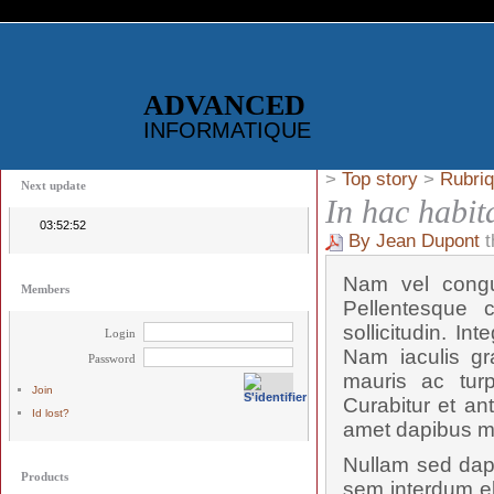
ADVANCED
INFORMATIQUE
>
Top story
>
Rubriq
Next update
In hac habit
03:52:52
By Jean Dupont
t
Nam vel congue
Members
Pellentesque c
sollicitudin. I
Login
Nam iaculis gra
Password
mauris ac turp
Join
Curabitur et an
Id lost?
amet dapibus m
Nullam sed dapi
Products
sem interdum eli