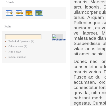
mauris. Maecen
Agenda
arcu lobortis.
ullamcorper qui
tellus. Aliquam
Pellentesque s
FAQs
auctor mi, eu vu
vel laoreet. M
malesuada diam,
Technical Questions (2)
Suspendisse ul
Other matters (1)
vitae lacus tem
Add a FAQ
sit amet lacinia.
Submit question
Donec nec lor
consectetur adi
mauris varius. D
Fusce ac dui id
accumsan, orc
consectetur tort
gravida, nibh ni
habitant morbi
egestas. Curabi