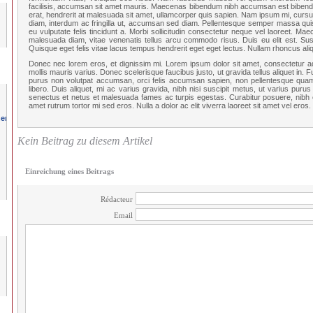
facilisis, accumsan sit amet mauris. Maecenas bibendum nibh accumsan est bibendum
erat, hendrerit at malesuada sit amet, ullamcorper quis sapien. Nam ipsum mi, cursus
diam, interdum ac fringilla ut, accumsan sed diam. Pellentesque semper massa quis 
eu vulputate felis tincidunt a. Morbi sollicitudin consectetur neque vel laoreet. Ma
malesuada diam, vitae venenatis tellus arcu commodo risus. Duis eu elit est. Sus
Quisque eget felis vitae lacus tempus hendrerit eget eget lectus. Nullam rhoncus aliq
Donec nec lorem eros, et dignissim mi. Lorem ipsum dolor sit amet, consectetur adipi
mollis mauris varius. Donec scelerisque faucibus justo, ut gravida tellus aliquet in. F
purus non volutpat accumsan, orci felis accumsan sapien, non pellentesque quam 
libero. Duis aliquet, mi ac varius gravida, nibh nisi suscipit metus, ut varius purus
senectus et netus et malesuada fames ac turpis egestas. Curabitur posuere, nibh eu
amet rutrum tortor mi sed eros. Nulla a dolor ac elit viverra laoreet sit amet vel eros.
Kein Beitrag zu diesem Artikel
Einreichung eines Beitrags
Rédacteur
Email