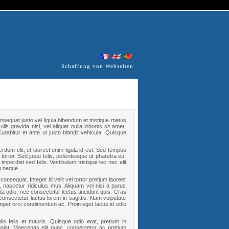
Schaffung von Webseiten
nsequat justo vel ligula bibendum et tristique metus
s gravida nisl, vel aliquet nulla lobortis sit amet.
rabitur et ante ut justo blandit vehicula. Quisque
rdum elit, et laoreet enim ligula id est. Sed tempus
 tortor. Sed justo felis, pellentesque ut pharetra eu,
mperdiet sed felis. Vestibulum tristique leo nec elit
u neque.
consequat. Integer id velit vel tortor pretium laoreet
, nascetur ridiculus mus. Aliquam vel nisi a purus
da odio, nec consectetur lectus tincidunt quis. Cras
nsectetur luctus lorem in sagittis. Nam vulputate
per orci condimentum ac. Proin eget lacus id odio
felis felis et mauris. Quisque odio erat, pretium in
giat. Maecenas elit nunc, consectetur ac pretium