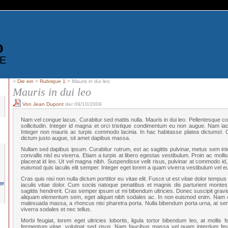
D
E
>
Die ein
>
Rubrique 1
> Mauris in dui leo
Mauris in dui leo
Von Jean Dupont
der 09/10/2009
Nam vel congue lacus. Curabitur sed mattis nulla. Mauris in dui leo. Pellentesque co
sollicitudin. Integer id magna et orci tristique condimentum eu non augue. Nam iaculi
Integer non mauris ac turpis commodo lacinia. In hac habitasse platea dictumst. Cu
dictum justo augue, sit amet dapibus massa.
Nullam sed dapibus ipsum. Curabitur rutrum, est ac sagittis pulvinar, metus sem inte
convallis nisl eu viverra. Etiam a turpis at libero egestas vestibulum. Proin ac mollis
placerat id leo. Ut vel magna nibh. Suspendisse velit risus, pulvinar at commodo id, i
euismod quis iaculis elit semper. Integer eget lorem a quam viverra vestibulum vel e
Cras quis nisi non nulla dictum porttitor eu vitae elit. Fusce ut est vitae dolor tempus 
iaculis vitae dolor. Cum sociis natoque penatibus et magnis dis parturient montes
sagittis hendrerit. Cras semper ipsum ut mi bibendum ultricies. Donec suscipit gravi
aliquam elementum sem, eget aliquet nibh sodales ac. In non euismod enim. Nam co
malesuada massa, a rhoncus nisi pharetra porta. Nulla bibendum porta urna, at sem
viverra sodales et nec tellus.
Morbi feugiat, lorem eget ultricies lobortis, ligula tortor bibendum leo, at mollis 
fermentum vitae, volutpat sed risus. Nam faucibus massa vel quam interdum feu