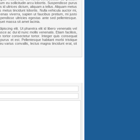
 eu sollicitudin arcu lobortis. Suspendisse purus
 id ultrices dictum, aliquam a tellus. Aliquam metus
metus tincidunt lobortis. Nulla vehicula auctor mi,
ecenas viverra, sapien ut faucibus pretium, mi justo
pendisse ultricies egestas ante sed pellentesque.
uet massa sit amet lacinia.
scing elit. Ut pharetra elit id libero venenatis vel
usce ac dui id nunc mollis venenatis. Etiam facilisis,
tortor consectetur tortor. Integer quis consequat
 purus et est. Pellentesque habitant morbi tristique
 varius convallis, lectus magna tincidunt erat, sit