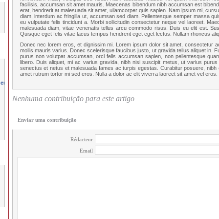
facilisis, accumsan sit amet mauris. Maecenas bibendum nibh accumsan est bibendum
erat, hendrerit at malesuada sit amet, ullamcorper quis sapien. Nam ipsum mi, cursus
diam, interdum ac fringilla ut, accumsan sed diam. Pellentesque semper massa quis 
eu vulputate felis tincidunt a. Morbi sollicitudin consectetur neque vel laoreet. Ma
malesuada diam, vitae venenatis tellus arcu commodo risus. Duis eu elit est. Sus
Quisque eget felis vitae lacus tempus hendrerit eget eget lectus. Nullam rhoncus aliq
Donec nec lorem eros, et dignissim mi. Lorem ipsum dolor sit amet, consectetur adipi
mollis mauris varius. Donec scelerisque faucibus justo, ut gravida tellus aliquet in. F
purus non volutpat accumsan, orci felis accumsan sapien, non pellentesque quam 
libero. Duis aliquet, mi ac varius gravida, nibh nisi suscipit metus, ut varius purus
senectus et netus et malesuada fames ac turpis egestas. Curabitur posuere, nibh eu
amet rutrum tortor mi sed eros. Nulla a dolor ac elit viverra laoreet sit amet vel eros.
Nenhuma contribuição para este artigo
Enviar uma contribuição
Rédacteur
Email