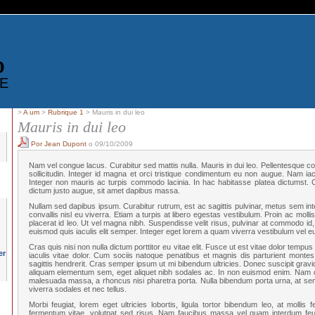
D
E
>
A um
>
Rubrique 1
> Mauris in dui leo
Mauris in dui leo
Por Jean Dupont
o 09/10/2009
Nam vel congue lacus. Curabitur sed mattis nulla. Mauris in dui leo. Pellentesque co
sollicitudin. Integer id magna et orci tristique condimentum eu non augue. Nam iaculi
Integer non mauris ac turpis commodo lacinia. In hac habitasse platea dictumst. Cu
dictum justo augue, sit amet dapibus massa.
Nullam sed dapibus ipsum. Curabitur rutrum, est ac sagittis pulvinar, metus sem inte
convallis nisl eu viverra. Etiam a turpis at libero egestas vestibulum. Proin ac mollis
placerat id leo. Ut vel magna nibh. Suspendisse velit risus, pulvinar at commodo id, i
euismod quis iaculis elit semper. Integer eget lorem a quam viverra vestibulum vel e
Cras quis nisi non nulla dictum porttitor eu vitae elit. Fusce ut est vitae dolor tempus 
iaculis vitae dolor. Cum sociis natoque penatibus et magnis dis parturient montes
sagittis hendrerit. Cras semper ipsum ut mi bibendum ultricies. Donec suscipit gravi
aliquam elementum sem, eget aliquet nibh sodales ac. In non euismod enim. Nam co
malesuada massa, a rhoncus nisi pharetra porta. Nulla bibendum porta urna, at sem
viverra sodales et nec tellus.
Morbi feugiat, lorem eget ultricies lobortis, ligula tortor bibendum leo, at mollis 
fermentum vitae, volutpat sed risus. Nam faucibus massa vel quam interdum feu