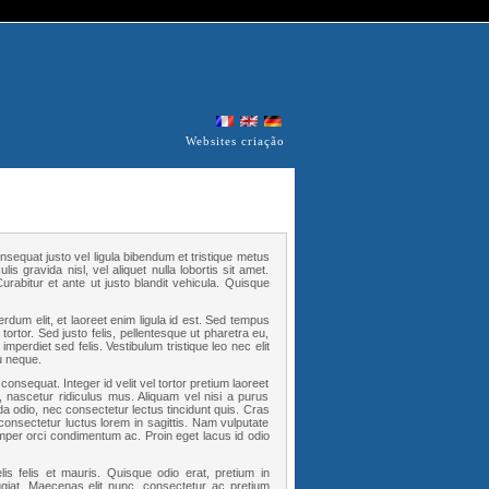
Websites criação
nsequat justo vel ligula bibendum et tristique metus
s gravida nisl, vel aliquet nulla lobortis sit amet.
rabitur et ante ut justo blandit vehicula. Quisque
rdum elit, et laoreet enim ligula id est. Sed tempus
 tortor. Sed justo felis, pellentesque ut pharetra eu,
mperdiet sed felis. Vestibulum tristique leo nec elit
u neque.
consequat. Integer id velit vel tortor pretium laoreet
, nascetur ridiculus mus. Aliquam vel nisi a purus
da odio, nec consectetur lectus tincidunt quis. Cras
nsectetur luctus lorem in sagittis. Nam vulputate
per orci condimentum ac. Proin eget lacus id odio
felis felis et mauris. Quisque odio erat, pretium in
giat. Maecenas elit nunc, consectetur ac pretium