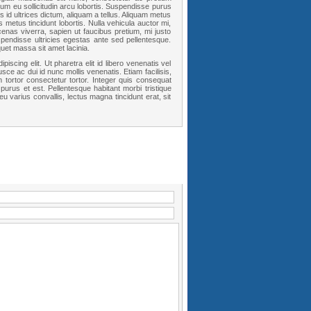
 eu sollicitudin arcu lobortis. Suspendisse purus
 id ultrices dictum, aliquam a tellus. Aliquam metus
metus tincidunt lobortis. Nulla vehicula auctor mi,
ecenas viverra, sapien ut faucibus pretium, mi justo
pendisse ultricies egestas ante sed pellentesque.
uet massa sit amet lacinia.
scing elit. Ut pharetra elit id libero venenatis vel
usce ac dui id nunc mollis venenatis. Etiam facilisis,
tortor consectetur tortor. Integer quis consequat
 purus et est. Pellentesque habitant morbi tristique
 varius convallis, lectus magna tincidunt erat, sit