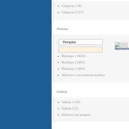
Categoria 1 (6)
Categoria 2 (17)
Notícias
Rubrique 1 (634)
Rurbique 2 (682)
Rubrique 3 (684)
Adicione o seu interesse turístico
Galeria
Galeria 1 (10)
Galeria 2 (2)
Adicione sua imagem