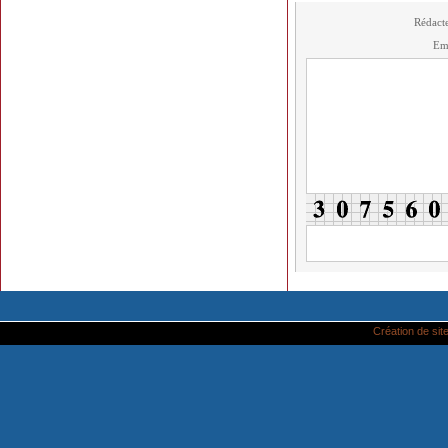
Rédact
Em
Création de site