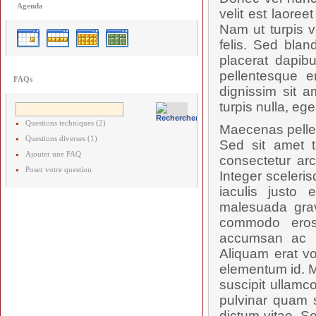
Agenda
velit est laore
Nam ut turpis v
felis. Sed blan
placerat dapibu
pellentesque e
FAQs
dignissim sit a
turpis nulla, ege
Questions techniques (2)
Maecenas pellent
Questions diverses (1)
Sed sit amet t
Ajouter une FAQ
consectetur arc
Poser votre question
Integer sceleris
iaculis justo 
malesuada grav
commodo eros
accumsan ac ru
Aliquam erat vo
elementum id. M
suscipit ullamc
pulvinar quam s
dictum vitae. S