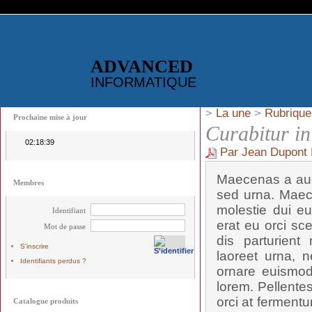
ADVANCED
INFORMATIQUE
>
La une
>
Rubrique
Prochaine mise à jour
Curabitur i
02:18:39
Par Jean Dupont
Maecenas a aug
Membres
sed urna. Maec
molestie dui eu
Identifiant
erat eu orci sc
Mot de passe
dis parturient
S'inscrire
laoreet urna, n
Identifiants perdus ?
ornare euismod,
lorem. Pellente
orci at fermentu
Catalogue produits