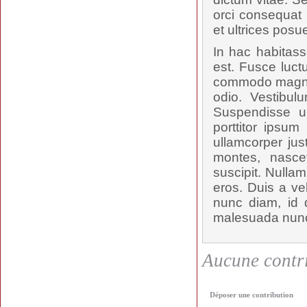
orci consequat 
et ultrices posu
In hac habitass
est. Fusce luct
commodo magna t
odio. Vestibul
Suspendisse u
porttitor ipsum
ullamcorper jus
montes, nascet
suscipit. Nulla
eros. Duis a ve
nunc diam, id d
malesuada nunc,
Aucune contri
Déposer une contribution