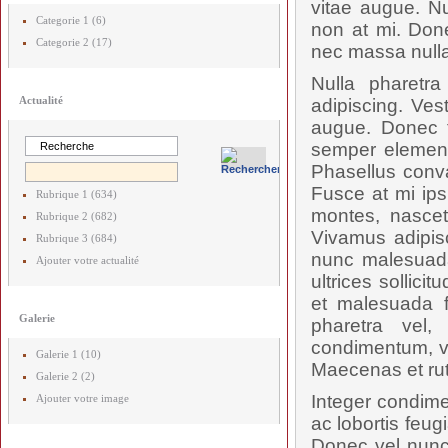
vitae augue. Nu
Categorie 1 (6)
non at mi. Done
Categorie 2 (17)
nec massa nulla
Nulla pharetr
Actualité
adipiscing. Ves
augue. Donec t
semper elementu
Phasellus conval
Fusce at mi ips
Rubrique 1 (634)
montes, nascetu
Rubrique 2 (682)
Vivamus adipis
Rubrique 3 (684)
nunc malesuada
Ajouter votre actualité
ultrices sollici
et malesuada f
Galerie
pharetra vel,
condimentum, vel
Galerie 1 (10)
Maecenas et rut
Galerie 2 (2)
Integer condime
Ajouter votre image
ac lobortis feug
Donec vel nunc 