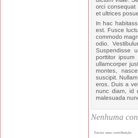
orci consequat 
et ultrices posu
In hac habitass
est. Fusce luct
commodo magna t
odio. Vestibul
Suspendisse u
porttitor ipsum
ullamcorper jus
montes, nascet
suscipit. Nulla
eros. Duis a ve
nunc diam, id d
malesuada nunc,
Nenhuma cont
Enviar uma contribuição