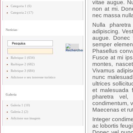
vitae augue. Nu
Categoria 1 (6)
non at mi. Done
Categoria 2 (17)
nec massa nulla
Nulla pharetr
Notícias
adipiscing. Ves
augue. Donec t
semper elementu
Phasellus conval
Fusce at mi ips
Rubrique 1 (634)
montes, nascetu
Rurbique 2 (682)
Vivamus adipis
Rubrique 3 (684)
nunc malesuada
Adicione o seu interesse turístico
ultrices sollici
et malesuada f
Galeria
pharetra vel,
condimentum, vel
Galeria 1 (10)
Maecenas et rut
Galeria 2 (2)
Integer condime
Adicione sua imagem
ac lobortis feug
Donec vel nunc 