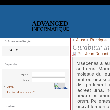
ADVANCED
INFORMATIQUE
>
A um
>
Rubrique 1
Próxima actualização
Curabitur i
04:35:23
Por Jean Dupont
Maecenas a aug
Deputados
sed urna. Maec
molestie dui eu
Apelido
erat eu orci sc
Senha
dis parturient
Juntar
laoreet urna, n
Identificadores perdido?
ornare euismod,
lorem. Pellente
orci at fermentu
Produtos