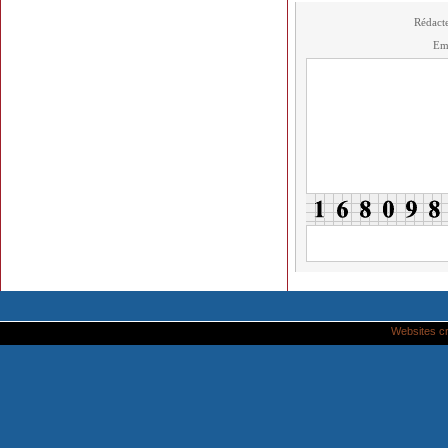
Rédact
Em
Websites c