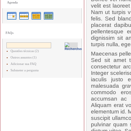
Agenda
velit est laore
Nam ut turpis v
felis. Sed blan
placerat dapibu
pellentesque e
FAQs
dignissim sit a
turpis nulla, ege
Questões técnicas (2)
Maecenas pellent
Outros assuntos (1)
Sed sit amet t
Adicionar sua FAQ
consectetur arc
Submeter a pergunta
Integer sceleris
iaculis justo 
malesuada grav
commodo eros
accumsan ac ru
Aliquam erat vo
elementum id. M
suscipit ullamc
pulvinar quam s
dictum vitae. S