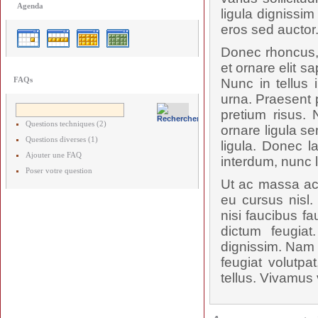
Agenda
ligula dignissi
eros sed auctor
Donec rhoncus, 
et ornare elit s
FAQs
Nunc in tellus 
urna. Praesent p
pretium risus.
Questions techniques (2)
ornare ligula se
Questions diverses (1)
ligula. Donec l
Ajouter une FAQ
interdum, nunc 
Poser votre question
Ut ac massa ac 
eu cursus nisl.
nisi faucibus f
dictum feugiat
dignissim. Nam p
feugiat volutpa
tellus. Vivamus 