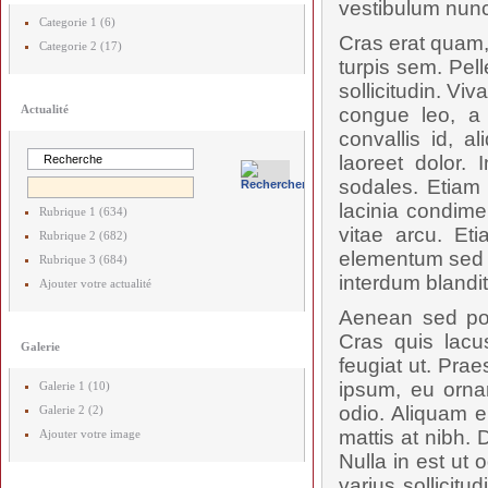
vestibulum nunc
Categorie 1 (6)
Cras erat quam,
Categorie 2 (17)
turpis sem. Pel
sollicitudin. V
Actualité
congue leo, a 
convallis id, 
laoreet dolor. 
sodales. Etiam 
lacinia condime
Rubrique 1 (634)
vitae arcu. Et
Rubrique 2 (682)
elementum sed p
Rubrique 3 (684)
interdum blandit.
Ajouter votre actualité
Aenean sed posu
Cras quis lac
Galerie
feugiat ut. Prae
ipsum, eu orna
Galerie 1 (10)
odio. Aliquam e
Galerie 2 (2)
mattis at nibh. 
Ajouter votre image
Nulla in est ut 
varius sollicit