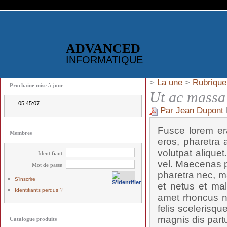
ADVANCED
INFORMATIQUE
>
La une
>
Rubrique
Prochaine mise à jour
Ut ac massa 
05:45:07
Par Jean Dupont
Fusce lorem era
Membres
eros, pharetra a
volutpat alique
Identifiant
vel. Maecenas p
Mot de passe
pharetra nec, ma
S'inscrire
et netus et mal
Identifiants perdus ?
amet rhoncus n
felis scelerisqu
magnis dis partu
Catalogue produits