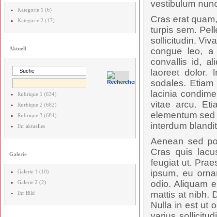
vestibulum nunc
Kategorie 1 (6)
Cras erat quam,
Kategorie 2 (17)
turpis sem. Pel
sollicitudin. V
Aktuell
congue leo, a 
convallis id, 
laoreet dolor. 
sodales. Etiam 
lacinia condime
Rubrique 1 (634)
vitae arcu. Et
Rurbique 2 (682)
elementum sed p
Rubrique 3 (684)
interdum blandit.
Ihr aktuelles
Aenean sed posu
Cras quis lac
Galerie
feugiat ut. Prae
ipsum, eu orna
Galerie 1 (10)
odio. Aliquam e
Galerie 2 (2)
mattis at nibh. 
Ihr Bild
Nulla in est ut 
varius sollicit