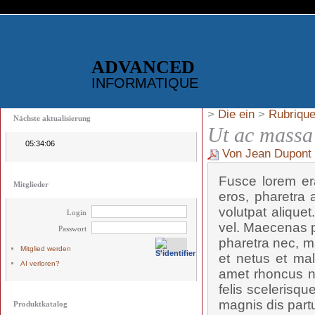
ADVANCED
INFORMATIQUE
>
Die ein
>
Rubrique
Nächste aktualisierung
Ut ac massa 
05:34:06
Von Jean Dupont
Fusce lorem era
Mitglieder
eros, pharetra a
volutpat alique
Login
vel. Maecenas p
Passwort
pharetra nec, ma
Mitglied werden
et netus et mal
AI verloren?
amet rhoncus n
felis scelerisqu
magnis dis partu
Produktkatalog