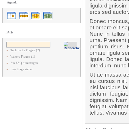
Agenda
ligula dignissi
eros sed auctor
Donec rhoncus, 
et ornare elit s
FAQs
Nunc in tellus 
urna. Praesent p
pretium risus.
Technische Fragen (2)
ornare ligula se
Weitere Fragen (1)
ligula. Donec l
Ein FAQ hinzufügen
interdum, nunc 
Ihre Frage stellen
Ut ac massa ac 
eu cursus nisl.
nisi faucibus f
dictum feugiat
dignissim. Nam p
feugiat volutpa
tellus. Vivamus 