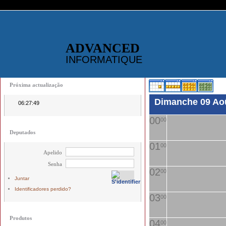
ADVANCED
INFORMATIQUE
Próxima actualização
Dimanche 09 Ao
06:27:49
00
00
Deputados
01
00
Apelido
Senha
02
00
Juntar
Identificadores perdido?
03
00
Produtos
04
00