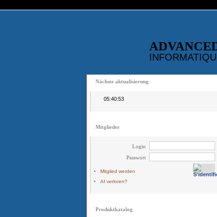
ADVANCE
INFORMATIQU
Nächste aktualisierung
05:40:53
Mitglieder
Login
Passwort
Mitglied werden
AI verloren?
Produktkatalog