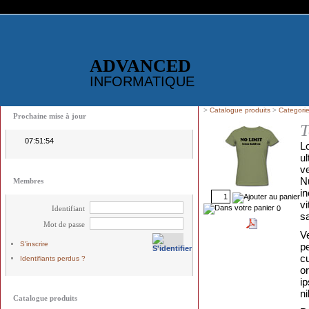
ADVANCED
INFORMATIQUE
>
Catalogue produits
>
Categori
Prochaine mise à jour
T
07:51:54
L
u
v
N
Membres
in
vi
0
Identifiant
sa
Mot de passe
V
S'inscrire
p
c
Identifiants perdus ?
o
ip
ni
Catalogue produits