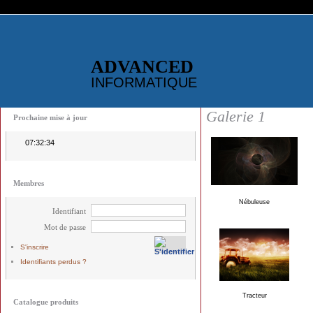
ADVANCED
INFORMATIQUE
Galerie 1
Prochaine mise à jour
07:32:33
Membres
Nébuleuse
Identifiant
Mot de passe
S'inscrire
Identifiants perdus ?
Tracteur
Catalogue produits