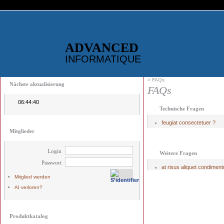
ADVANCED
INFORMATIQUE
> FAQs
Nächste aktualisierung
FAQs
06:44:40
Technische Fragen
feugiat consectetuer ?
Mitglieder
Login
Weitere Fragen
Passwort
at risus aliquet condiment
Mitglied werden
AI verloren?
Produktkatalog