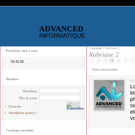
ADVANCED
INFORMATIQUE
>
La une
> Rubrique 2
Prochaine mise à jour
Rubrique 2
1
2
3
4
5
6
7
03:31:28
Fusce arcu tortor
Membres
07/
L
Identifiant
l
Mot de passe
p
s
S'inscrire
e
Identifiants perdus ?
vo
Catalogue produits