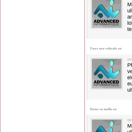
M
u
a
lo
t
Fusce non vehicula est
10
Ph
v
el
e
ul
Donec ut mollis est
05/
M