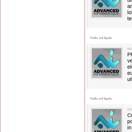
u
a
lo
t
Nulla sed ligula
05
Ph
v
el
e
ul
Nulla sed ligula
02
C
p
in