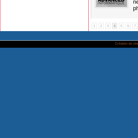
ne
p
1
2
3
4
5
6
7
Création de site