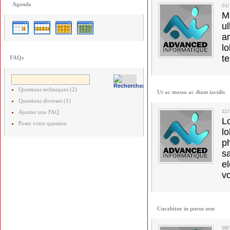
Agenda
01
M
u
a
lo
t
FAQs
Questions techniques (2)
Ut ac massa ac diam iaculis
Questions diverses (1)
11
Ajouter une FAQ
L
Poser votre question
l
p
s
e
vo
Curabitur in purus sem
08