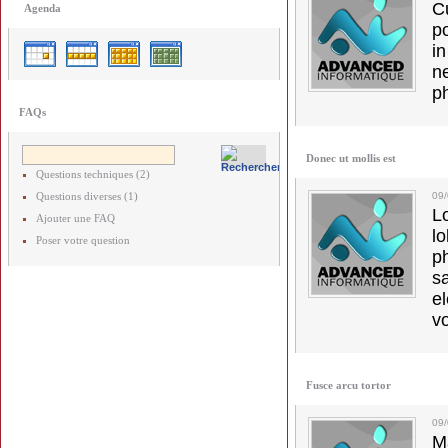
C
Agenda
p
in
ne
p
FAQs
Donec ut mollis est
Questions techniques (2)
Questions diverses (1)
09
L
Ajouter une FAQ
l
Poser votre question
p
s
e
vo
Fusce arcu tortor
09
M