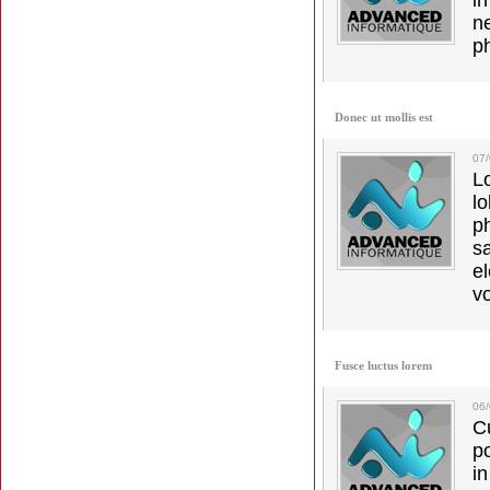
in
ne
p
Donec ut mollis est
07
L
l
p
s
e
vo
Fusce luctus lorem
06
C
p
in