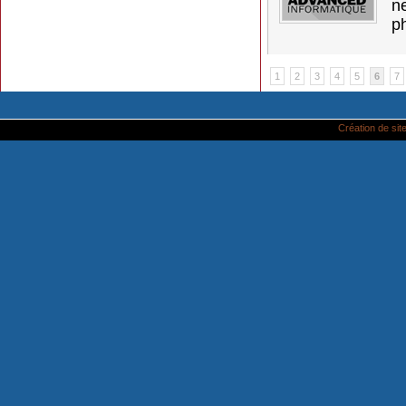
ne
p
1
2
3
4
5
6
7
Création de site