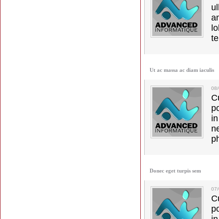
u
a
lo
t
Ut ac massa ac diam iaculis
08
C
p
in
ne
p
Donec eget turpis sem
07/
C
p