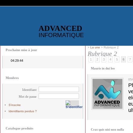
ADVANCED
INFORMATIQUE
>
La une
> Rubrique 2
Prochaine mise à jour
Rubrique 2
1
2
3
4
5
6
7
04:29:44
Mauris in dui leo
Membres
05
Ph
Identifiant
v
Mot de passe
el
e
S'inscrire
ul
Identifiants perdus ?
Catalogue produits
Cras quis nisi non nulla