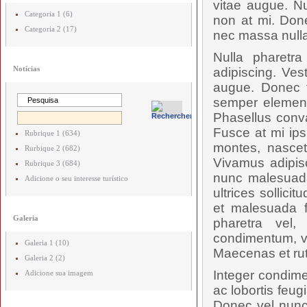
vitae augue. Nu
Categoria 1 (6)
non at mi. Done
Categoria 2 (17)
nec massa nulla
Nulla pharetr
Notícias
adipiscing. Ves
augue. Donec t
semper elementu
Phasellus conval
Fusce at mi ips
Rubrique 1 (634)
montes, nascetu
Rurbique 2 (682)
Vivamus adipis
Rubrique 3 (684)
nunc malesuada
Adicione o seu interesse turístico
ultrices sollici
et malesuada f
Galeria
pharetra vel,
condimentum, vel
Galeria 1 (10)
Maecenas et rut
Galeria 2 (2)
Integer condime
Adicione sua imagem
ac lobortis feug
Donec vel nunc 