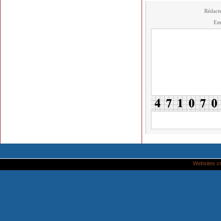
Rédact
Em
Websites c