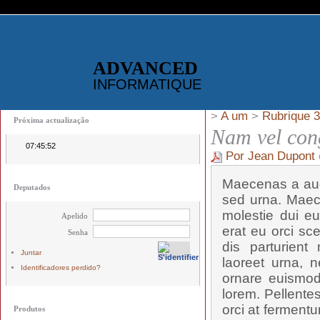
ADVANCED
INFORMATIQUE
>
A um
>
Rubrique 3
Próxima actualização
Nam vel con
07:45:52
Por Jean Dupont
Maecenas a aug
Deputados
sed urna. Maec
molestie dui eu
Apelido
erat eu orci sc
Senha
dis parturient
Juntar
laoreet urna, n
Identificadores perdido?
ornare euismod,
lorem. Pellente
orci at fermentu
Produtos