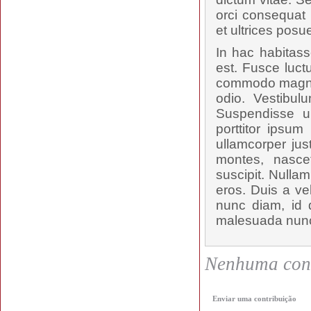
orci consequat 
et ultrices posu
In hac habitass
est. Fusce luct
commodo magna t
odio. Vestibul
Suspendisse u
porttitor ipsum
ullamcorper jus
montes, nascet
suscipit. Nulla
eros. Duis a ve
nunc diam, id d
malesuada nunc,
Nenhuma cont
Enviar uma contribuição