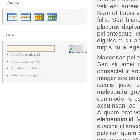
Agenda
velit est laore
Nam ut turpis v
felis. Sed blan
placerat dapibu
pellentesque e
FAQs
dignissim sit a
turpis nulla, ege
Questões técnicas (2)
Maecenas pellent
Outros assuntos (1)
Sed sit amet t
Adicionar sua FAQ
consectetur arc
Submeter a pergunta
Integer sceleris
iaculis justo 
malesuada grav
commodo eros
accumsan ac ru
Aliquam erat vo
elementum id. M
suscipit ullamc
pulvinar quam s
dictum vitae. S