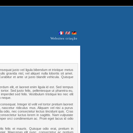
Websites criação
nsequat justo vel ligula bibendum et tristique metus
s gravida nisl, vel aliquet nulla lobortis sit amet.
rabitur et ante ut justo blandit vehicula. Quisque
rdum elit, et laoreet enim ligula id est. Sed tempus
 tortor. Sed justo felis, pellentesque ut pharetra eu,
mperdiet sed felis. Vestibulum tristique leo nec elit
u neque.
consequat. Integer id velit vel tortor pretium laoreet
, nascetur ridiculus mus. Aliquam vel nisi a purus
da odio, nec consectetur lectus tincidunt quis. Cras
nsectetur luctus lorem in sagittis. Nam vulputate
per orci condimentum ac. Proin eget lacus id odio
felis felis et mauris. Quisque odio erat, pretium in
giat. Maecenas elit nunc, consectetur ac pretium