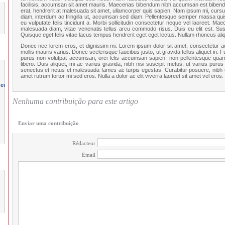
facilisis, accumsan sit amet mauris. Maecenas bibendum nibh accumsan est bibendum
erat, hendrerit at malesuada sit amet, ullamcorper quis sapien. Nam ipsum mi, cursus
diam, interdum ac fringilla ut, accumsan sed diam. Pellentesque semper massa quis 
eu vulputate felis tincidunt a. Morbi sollicitudin consectetur neque vel laoreet. Ma
malesuada diam, vitae venenatis tellus arcu commodo risus. Duis eu elit est. Sus
Quisque eget felis vitae lacus tempus hendrerit eget eget lectus. Nullam rhoncus aliq
Donec nec lorem eros, et dignissim mi. Lorem ipsum dolor sit amet, consectetur adipi
mollis mauris varius. Donec scelerisque faucibus justo, ut gravida tellus aliquet in. F
purus non volutpat accumsan, orci felis accumsan sapien, non pellentesque quam 
libero. Duis aliquet, mi ac varius gravida, nibh nisi suscipit metus, ut varius purus
senectus et netus et malesuada fames ac turpis egestas. Curabitur posuere, nibh eu
amet rutrum tortor mi sed eros. Nulla a dolor ac elit viverra laoreet sit amet vel eros.
Nenhuma contribuição para este artigo
Enviar uma contribuição
Rédacteur
Email