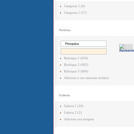
Categoria 1 (6)
Categoria 2 (17)
Notícias
Rubrique 1 (634)
Rurbique 2 (682)
Rubrique 3 (684)
Adicione o seu interesse turístico
Galeria
Galeria 1 (10)
Galeria 2 (2)
Adicione sua imagem