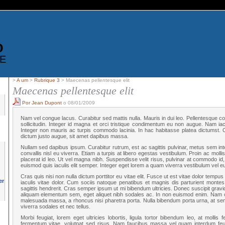
D
E
>
A um
>
Rubrique 3
> Maecenas pellentesque elit
Maecenas pellentesque elit
Por Jean Dupont
o 08/01/2009
Nam vel congue lacus. Curabitur sed mattis nulla. Mauris in dui leo. Pellentesque co
sollicitudin. Integer id magna et orci tristique condimentum eu non augue. Nam iaculi
Integer non mauris ac turpis commodo lacinia. In hac habitasse platea dictumst. Cu
dictum justo augue, sit amet dapibus massa.
Nullam sed dapibus ipsum. Curabitur rutrum, est ac sagittis pulvinar, metus sem inte
convallis nisl eu viverra. Etiam a turpis at libero egestas vestibulum. Proin ac mollis
placerat id leo. Ut vel magna nibh. Suspendisse velit risus, pulvinar at commodo id, i
euismod quis iaculis elit semper. Integer eget lorem a quam viverra vestibulum vel e
Cras quis nisi non nulla dictum porttitor eu vitae elit. Fusce ut est vitae dolor tempus 
iaculis vitae dolor. Cum sociis natoque penatibus et magnis dis parturient montes
sagittis hendrerit. Cras semper ipsum ut mi bibendum ultricies. Donec suscipit gravi
aliquam elementum sem, eget aliquet nibh sodales ac. In non euismod enim. Nam co
malesuada massa, a rhoncus nisi pharetra porta. Nulla bibendum porta urna, at sem
viverra sodales et nec tellus.
Morbi feugiat, lorem eget ultricies lobortis, ligula tortor bibendum leo, at mollis 
fermentum vitae, volutpat sed risus. Nam faucibus massa vel quam interdum feu