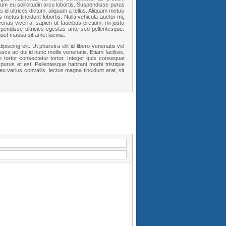
 eu sollicitudin arcu lobortis. Suspendisse purus
 id ultrices dictum, aliquam a tellus. Aliquam metus
metus tincidunt lobortis. Nulla vehicula auctor mi,
ecenas viverra, sapien ut faucibus pretium, mi justo
pendisse ultricies egestas ante sed pellentesque.
uet massa sit amet lacinia.
scing elit. Ut pharetra elit id libero venenatis vel
usce ac dui id nunc mollis venenatis. Etiam facilisis,
tortor consectetur tortor. Integer quis consequat
 purus et est. Pellentesque habitant morbi tristique
 varius convallis, lectus magna tincidunt erat, sit