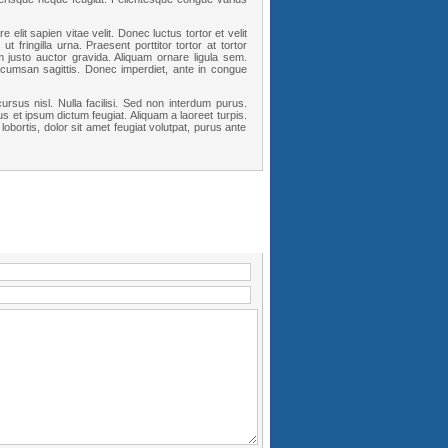
elit sapien vitae velit. Donec luctus tortor et velit
fringilla urna. Praesent porttitor tortor at tortor
 justo auctor gravida. Aliquam ornare ligula sem.
 accumsan sagittis. Donec imperdiet, ante in congue
rsus nisl. Nulla facilisi. Sed non interdum purus.
s et ipsum dictum feugiat. Aliquam a laoreet turpis.
lobortis, dolor sit amet feugiat volutpat, purus ante