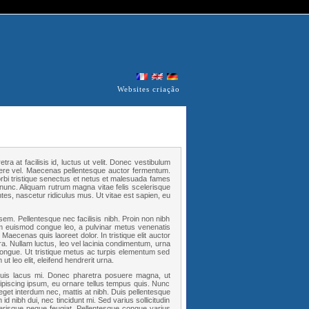
Websites criação
tra at facilisis id, luctus ut velit. Donec vestibulum
osuere vel. Maecenas pellentesque auctor fermentum.
morbi tristique senectus et netus et malesuada fames
nunc. Aliquam rutrum magna vitae felis scelerisque
tes, nascetur ridiculus mus. Ut vitae est sapien, eu
em. Pellentesque nec facilisis nibh. Proin non nibh
lum euismod congue leo, a pulvinar metus venenatis
. Maecenas quis laoreet dolor. In tristique elit auctor
ra. Nullam luctus, leo vel lacinia condimentum, urna
t congue. Ut tristique metus ac turpis elementum sed
t leo elit, eleifend hendrerit urna.
 quis lacus mi. Donec pharetra posuere magna, ut
dipiscing ipsum, eu ornare tellus tempus quis. Nunc
 eget interdum nec, mattis at nibh. Duis pellentesque
n id nibh dui, nec tincidunt mi. Sed varius sollicitudin
lerisque neque feugiat. Pellentesque congue varius