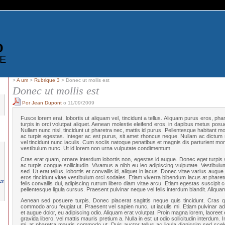
D
E
>
A um
>
Rubrique 3
> Donec ut mollis est
Donec ut mollis est
Por Jean Dupont
o 11/09/2009
Fusce lorem erat, lobortis ut aliquam vel, tincidunt a tellus. Aliquam purus eros, phare
turpis in orci volutpat aliquet. Aenean molestie eleifend eros, in dapibus metus p
Nullam nunc nisl, tincidunt ut pharetra nec, mattis id purus. Pellentesque habitant 
ac turpis egestas. Integer ac est purus, sit amet rhoncus neque. Nullam ac dictum 
vel tincidunt nunc iaculis. Cum sociis natoque penatibus et magnis dis parturient mon
vestibulum nunc. Ut id lorem non urna vulputate condimentum.
Cras erat quam, ornare interdum lobortis non, egestas id augue. Donec eget turpis s
ac turpis congue sollicitudin. Vivamus a nibh eu leo adipiscing vulputate. Vestibu
sed. Ut erat tellus, lobortis et convallis id, aliquet in lacus. Donec vitae varius augue
eros tincidunt vitae vestibulum orci sodales. Etiam viverra bibendum lacus at pharet
felis convallis dui, adipiscing rutrum libero diam vitae arcu. Etiam egestas suscipi
pellentesque ligula cursus. Praesent pulvinar neque vel felis interdum blandit. Aliquam u
Aenean sed posuere turpis. Donec placerat sagittis neque quis tincidunt. Cras
commodo arcu feugiat ut. Praesent vel sapien nunc, ut iaculis mi. Etiam pulvinar a
et augue dolor, eu adipiscing odio. Aliquam erat volutpat. Proin magna lorem, laoreet
gravida libero, vel mattis mauris pretium a. Nulla in est ut odio sollicitudin interdum. I
mi, at pharetra mauris commodo ut. Duis auctor tellus ac ligula dignissim sed sce