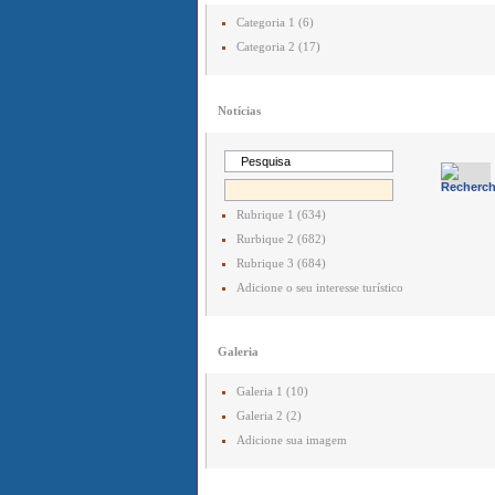
Categoria 1 (6)
Categoria 2 (17)
Notícias
Rubrique 1 (634)
Rurbique 2 (682)
Rubrique 3 (684)
Adicione o seu interesse turístico
Galeria
Galeria 1 (10)
Galeria 2 (2)
Adicione sua imagem