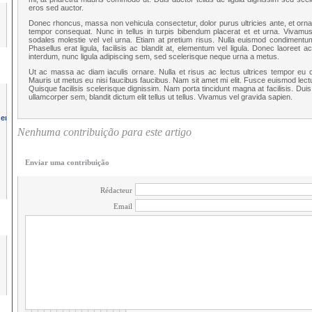
eros sed auctor.
Donec rhoncus, massa non vehicula consectetur, dolor purus ultricies ante, et ornare 
tempor consequat. Nunc in tellus in turpis bibendum placerat et et urna. Vivamus ut 
sodales molestie vel vel urna. Etiam at pretium risus. Nulla euismod condimentum
Phasellus erat ligula, facilisis ac blandit at, elementum vel ligula. Donec laoreet
interdum, nunc ligula adipiscing sem, sed scelerisque neque urna a metus.
Ut ac massa ac diam iaculis ornare. Nulla et risus ac lectus ultrices tempor eu cu
Mauris ut metus eu nisi faucibus faucibus. Nam sit amet mi elit. Fusce euismod lectu
Quisque facilisis scelerisque dignissim. Nam porta tincidunt magna at facilisis. Duis 
ullamcorper sem, blandit dictum elit tellus ut tellus. Vivamus vel gravida sapien.
Nenhuma contribuição para este artigo
Enviar uma contribuição
Rédacteur
Email