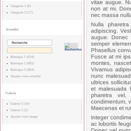
vitae augue. Nu
Categorie 1 (6)
non at mi. Done
Categorie 2 (17)
nec massa nulla
Nulla pharetr
Actualité
adipiscing. Ves
augue. Donec t
semper elementu
Phasellus conval
Fusce at mi ips
Rubrique 1 (634)
montes, nascetu
Rubrique 2 (682)
Vivamus adipis
Rubrique 3 (684)
nunc malesuada
Ajouter votre actualité
ultrices sollici
et malesuada f
Galerie
pharetra vel,
condimentum, vel
Galerie 1 (10)
Maecenas et rut
Galerie 2 (2)
Integer condime
Ajouter votre image
ac lobortis feug
Donec vel nunc 