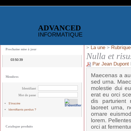
ADVANCED
INFORMATIQUE
>
La une
>
Rubrique
Prochaine mise à jour
Nulla et risu
03:50:39
Par Jean Dupont
Maecenas a aug
Membres
sed urna. Maec
molestie dui eu
Identifiant
erat eu orci sc
Mot de passe
dis parturient
S'inscrire
laoreet urna, n
Identifiants perdus ?
ornare euismod,
lorem. Pellente
orci at fermentu
Catalogue produits