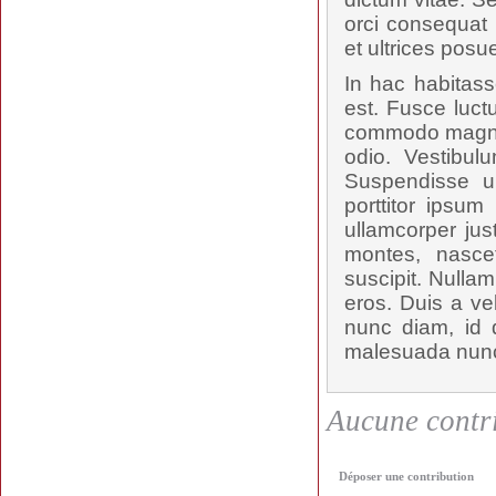
orci consequat 
et ultrices posu
In hac habitass
est. Fusce luct
commodo magna t
odio. Vestibul
Suspendisse u
porttitor ipsum
ullamcorper jus
montes, nascet
suscipit. Nulla
eros. Duis a ve
nunc diam, id d
malesuada nunc,
Aucune contri
Déposer une contribution