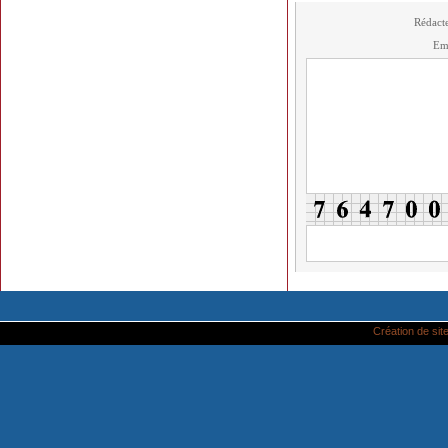
Rédact
Em
Création de site