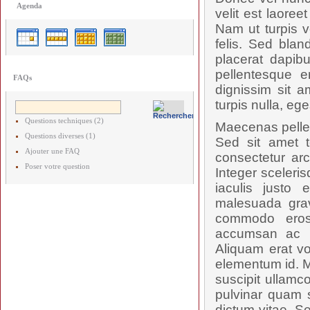
Agenda
velit est laore
Nam ut turpis v
felis. Sed blan
placerat dapibu
pellentesque e
FAQs
dignissim sit a
turpis nulla, ege
Questions techniques (2)
Maecenas pellent
Questions diverses (1)
Sed sit amet t
Ajouter une FAQ
consectetur arc
Poser votre question
Integer sceleris
iaculis justo 
malesuada grav
commodo eros
accumsan ac ru
Aliquam erat vo
elementum id. M
suscipit ullamc
pulvinar quam s
dictum vitae. S