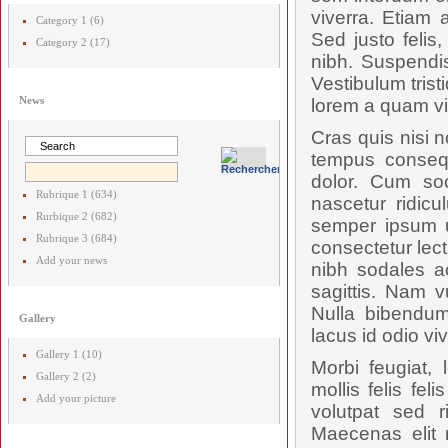
viverra. Etiam a
Category 1 (6)
Sed justo felis
Category 2 (17)
nibh. Suspendis
Vestibulum trist
News
lorem a quam vi
Cras quis nisi n
tempus consequa
dolor. Cum soc
Rubrique 1 (634)
nascetur ridicu
Rurbique 2 (682)
semper ipsum u
Rubrique 3 (684)
consectetur lec
Add your news
nibh sodales a
sagittis. Nam 
Nulla bibendum
Gallery
lacus id odio vi
Gallery 1 (10)
Morbi feugiat, 
Gallery 2 (2)
mollis felis fe
Add your picture
volutpat sed 
Maecenas elit 