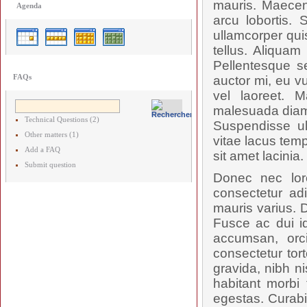
mauris. Maecen
Agenda
arcu lobortis.
ullamcorper qui
tellus. Aliquam
Pellentesque s
FAQs
auctor mi, eu vu
vel laoreet. M
malesuada diam,
Technical Questions (2)
Suspendisse ul
Other matters (1)
vitae lacus tem
Add a FAQ
sit amet lacinia.
Submit question
Donec nec lor
consectetur adi
mauris varius. D
Fusce ac dui id
accumsan, orc
consectetur tort
gravida, nibh ni
habitant morbi
egestas. Curabi