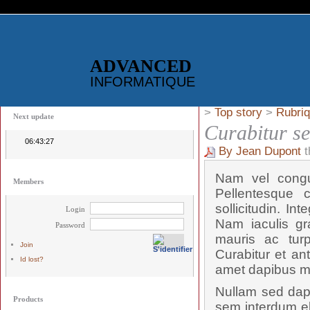
ADVANCED
INFORMATIQUE
>
Top story
>
Rubriq
Next update
Curabitur se
06:43:27
By Jean Dupont
t
Nam vel congue
Members
Pellentesque c
sollicitudin. I
Login
Nam iaculis gra
Password
mauris ac turp
Join
Curabitur et an
Id lost?
amet dapibus m
Nullam sed dapi
Products
sem interdum eli