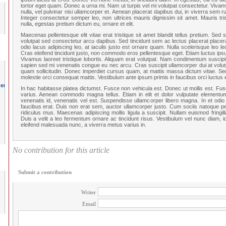
tortor eget quam. Donec a urna mi. Nam ut turpis vel mi volutpat consectetur. Vivamus
nulla, vel pulvinar nisi ullamcorper et. Aenean placerat dapibus dui, in viverra sem ru
Integer consectetur semper leo, non ultrices mauris dignissim sit amet. Mauris tri
nulla, egestas pretium dictum eu, ornare et elit.
Maecenas pellentesque elit vitae erat tristique sit amet blandit tellus pretium. Sed
volutpat sed consectetur arcu dapibus. Sed tincidunt sem ac lectus placerat placer
odio lacus adipiscing leo, at iaculis justo est ornare quam. Nulla scelerisque leo 
Cras eleifend tincidunt justo, non commodo eros pellentesque eget. Etiam luctus ip
Vivamus laoreet tristique lobortis. Aliquam erat volutpat. Nam condimentum suscipi
sapien sed mi venenatis congue eu nec arcu. Cras suscipit ullamcorper dui at volutp
quam sollicitudin. Donec imperdiet cursus quam, at mattis massa dictum vitae. Sed
molestie orci consequat mattis. Vestibulum ante ipsum primis in faucibus orci luctus e
In hac habitasse platea dictumst. Fusce non vehicula est. Donec ut mollis est. Fus
varius. Aenean commodo magna tellus. Etiam in elit et dolor vulputate elementum
venenatis id, venenatis vel est. Suspendisse ullamcorper libero magna. In et odio 
faucibus erat. Duis non erat sem, auctor ullamcorper justo. Cum sociis natoque pe
ridiculus mus. Maecenas adipiscing mollis ligula a suscipit. Nullam euismod fringi
Duis a velit a leo fermentum ornare ac tincidunt risus. Vestibulum vel nunc diam, id
eleifend malesuada nunc, a viverra metus varius in.
No contribution for this article
Submit a contribution
Writer
Email