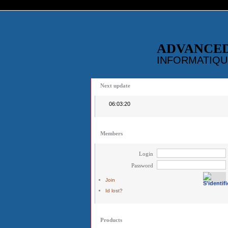
ADVANCE
INFORMATIQU
Next update
06:03:20
Members
Login
Password
Join
Id lost?
Products