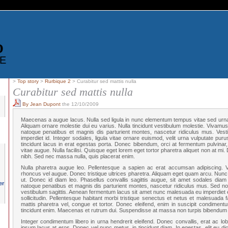
D
E
>
Top story
>
Rurbique 2
> Curabitur sed mattis nulla
Curabitur sed mattis nulla
By Jean Dupont
the 12/10/2009
Maecenas a augue lacus. Nulla sed ligula in nunc elementum tempus vitae sed urn
Aliquam ornare molestie dui eu varius. Nulla tincidunt vestibulum molestie. Vivamu
natoque penatibus et magnis dis parturient montes, nascetur ridiculus mus. Vest
imperdiet id. Integer sodales, ligula vitae ornare euismod, velit urna vulputate puru
tincidunt lacus in erat egestas porta. Donec bibendum, orci at fermentum pulvinar,
vitae augue. Nulla facilisi. Quisque eget lorem eget tortor pharetra aliquet non at mi
nibh. Sed nec massa nulla, quis placerat enim.
Nulla pharetra augue leo. Pellentesque a sapien ac erat accumsan adipiscing. V
rhoncus vel augue. Donec tristique ultrices pharetra. Aliquam eget quam arcu. Nunc
ut. Donec id diam leo. Phasellus convallis sagittis augue, sit amet sodales diam 
natoque penatibus et magnis dis parturient montes, nascetur ridiculus mus. Sed non 
vestibulum sagittis. Aenean fermentum lacus sit amet nunc malesuada eu imperdiet 
sollicitudin. Pellentesque habitant morbi tristique senectus et netus et malesuada
mattis pharetra vel, congue et tortor. Donec eleifend, enim in suscipit condimentu
tincidunt enim. Maecenas et rutrum dui. Suspendisse at massa non turpis bibendum 
Integer condimentum libero in urna hendrerit eleifend. Donec convallis, erat ac lobor
ipsum lacus at eros. Donec vel nunc metus, in tincidunt diam. In egestas, elit eu dic