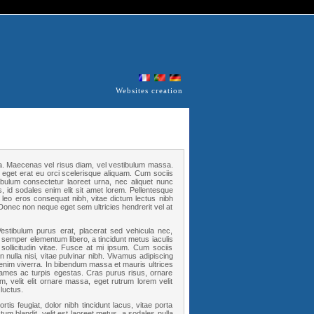
Websites creation
a. Maecenas vel risus diam, vel vestibulum massa.
s eget erat eu orci scelerisque aliquam. Cum sociis
ibulum consectetur laoreet urna, nec aliquet nunc
s, id sodales enim elit sit amet lorem. Pellentesque
 leo eros consequat nibh, vitae dictum lectus nibh
. Donec non neque eget sem ultricies hendrerit vel at
estibulum purus erat, placerat sed vehicula nec,
 semper elementum libero, a tincidunt metus iaculis
sollicitudin vitae. Fusce at mi ipsum. Cum sociis
nulla nisi, vitae pulvinar nibh. Vivamus adipiscing
enim viverra. In bibendum massa et mauris ultrices
 fames ac turpis egestas. Cras purus risus, ornare
m, velit elit ornare massa, eget rutrum lorem velit
luctus.
tis feugiat, dolor nibh tincidunt lacus, vitae porta
tum blandit, velit est laoreet metus, a sodales nulla