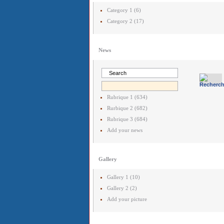
Category 1 (6)
Category 2 (17)
News
Rubrique 1 (634)
Rurbique 2 (682)
Rubrique 3 (684)
Add your news
Gallery
Gallery 1 (10)
Gallery 2 (2)
Add your picture