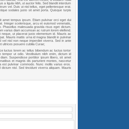
 a ligula nibh, ut auctor felis. Sed blandit interdum
trum vel. Duis ut nisl tellus, eget pellentesque erat.
stique sodales justo sit amet porta. Quisque turpis
 sit amet tempus ipsum. Etiam pulvinar orci eget dui
at. Integer scelerisque, arcu et euismod venenatis,
leo. Phasellus malesuada gravida risus eget dictum.
sum varius diam accumsan ac rutrum lorem eleifend.
t neque, ut placerat justo elementum id. Mauris ac
at. Mauris mattis urna id magna blandit in pulvinar
 vel nisl non neque imperdiet viverra. Sed in ante
t ultrices posuere cubilia Curae;
ce luctus lorem ac tellus bibendum ac luctus tortor
 tempor ut odio. Vestibulum nibh enim, dictum id
diam. Suspendisse porttitor ipsum libero, sit amet
natibus et magnis dis parturient montes, nascetur
lla est pulvinar commodo. Nunc mollis varius eros.
 dictum nisl. Sed tincidunt viverra aliquam. Mauris