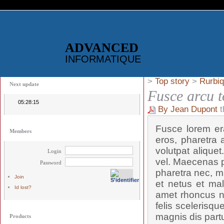
ADVANCED
INFORMATIQUE
>
Top story
>
Rurbiq
Next update
Fusce arcu t
05:28:15
By Jean Dupont
t
Fusce lorem era
Members
eros, pharetra a
volutpat alique
Login
vel. Maecenas p
Password
pharetra nec, ma
Join
et netus et mal
Id lost?
amet rhoncus n
felis scelerisqu
magnis dis partu
Products