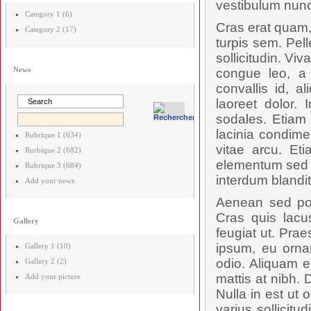
vestibulum nunc
Category 1 (6)
Cras erat quam,
Category 2 (17)
turpis sem. Pel
sollicitudin. V
News
congue leo, a 
convallis id, 
laoreet dolor. 
sodales. Etiam 
lacinia condime
Rubrique 1 (634)
vitae arcu. Et
Rurbique 2 (682)
elementum sed p
Rubrique 3 (684)
interdum blandit.
Add your news
Aenean sed posu
Cras quis lac
Gallery
feugiat ut. Prae
ipsum, eu orna
Gallery 1 (10)
odio. Aliquam e
Gallery 2 (2)
mattis at nibh. 
Add your picture
Nulla in est ut 
varius sollicit