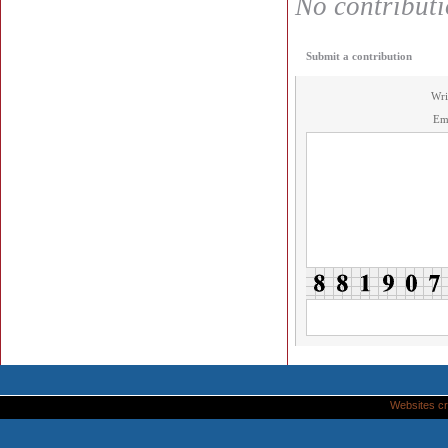
No contributio
Submit a contribution
Wri
Em
Websites cr