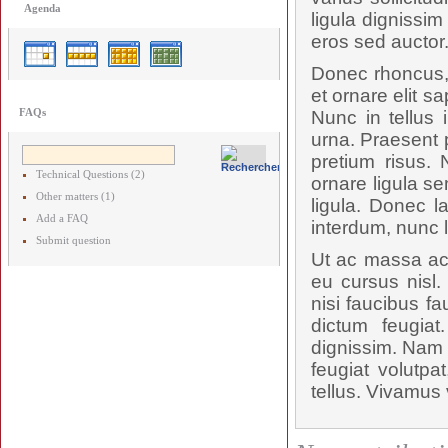
Agenda
ligula dignissi
eros sed auctor
Donec rhoncus, 
et ornare elit s
FAQs
Nunc in tellus 
urna. Praesent p
pretium risus.
Technical Questions (2)
ornare ligula se
Other matters (1)
ligula. Donec l
Add a FAQ
interdum, nunc 
Submit question
Ut ac massa ac 
eu cursus nisl.
nisi faucibus f
dictum feugiat
dignissim. Nam p
feugiat volutpa
tellus. Vivamus 