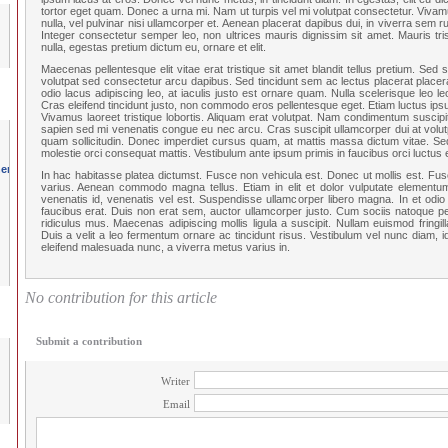
tortor eget quam. Donec a urna mi. Nam ut turpis vel mi volutpat consectetur. Vivamus
nulla, vel pulvinar nisi ullamcorper et. Aenean placerat dapibus dui, in viverra sem ru
Integer consectetur semper leo, non ultrices mauris dignissim sit amet. Mauris tri
nulla, egestas pretium dictum eu, ornare et elit.
Maecenas pellentesque elit vitae erat tristique sit amet blandit tellus pretium. Sed
volutpat sed consectetur arcu dapibus. Sed tincidunt sem ac lectus placerat placer
odio lacus adipiscing leo, at iaculis justo est ornare quam. Nulla scelerisque leo 
Cras eleifend tincidunt justo, non commodo eros pellentesque eget. Etiam luctus ip
Vivamus laoreet tristique lobortis. Aliquam erat volutpat. Nam condimentum suscipi
sapien sed mi venenatis congue eu nec arcu. Cras suscipit ullamcorper dui at volutp
quam sollicitudin. Donec imperdiet cursus quam, at mattis massa dictum vitae. Sed
molestie orci consequat mattis. Vestibulum ante ipsum primis in faucibus orci luctus e
In hac habitasse platea dictumst. Fusce non vehicula est. Donec ut mollis est. Fus
varius. Aenean commodo magna tellus. Etiam in elit et dolor vulputate elementum
venenatis id, venenatis vel est. Suspendisse ullamcorper libero magna. In et odio 
faucibus erat. Duis non erat sem, auctor ullamcorper justo. Cum sociis natoque pe
ridiculus mus. Maecenas adipiscing mollis ligula a suscipit. Nullam euismod fringi
Duis a velit a leo fermentum ornare ac tincidunt risus. Vestibulum vel nunc diam, id
eleifend malesuada nunc, a viverra metus varius in.
No contribution for this article
Submit a contribution
Writer
Email