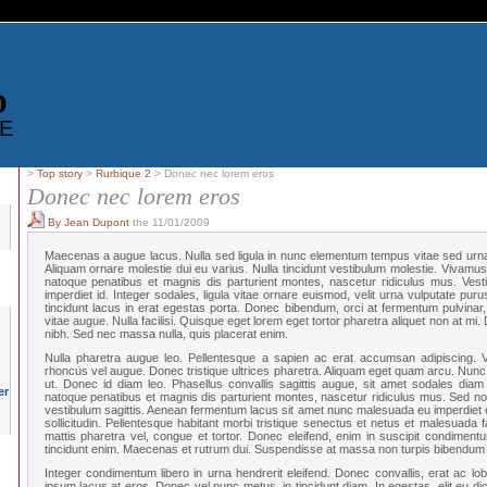
D
E
>
Top story
>
Rurbique 2
> Donec nec lorem eros
Donec nec lorem eros
By Jean Dupont
the 11/01/2009
Maecenas a augue lacus. Nulla sed ligula in nunc elementum tempus vitae sed urn
Aliquam ornare molestie dui eu varius. Nulla tincidunt vestibulum molestie. Vivamu
natoque penatibus et magnis dis parturient montes, nascetur ridiculus mus. Vest
imperdiet id. Integer sodales, ligula vitae ornare euismod, velit urna vulputate puru
tincidunt lacus in erat egestas porta. Donec bibendum, orci at fermentum pulvinar,
vitae augue. Nulla facilisi. Quisque eget lorem eget tortor pharetra aliquet non at mi
nibh. Sed nec massa nulla, quis placerat enim.
Nulla pharetra augue leo. Pellentesque a sapien ac erat accumsan adipiscing. V
rhoncus vel augue. Donec tristique ultrices pharetra. Aliquam eget quam arcu. Nunc
ut. Donec id diam leo. Phasellus convallis sagittis augue, sit amet sodales diam 
natoque penatibus et magnis dis parturient montes, nascetur ridiculus mus. Sed non 
vestibulum sagittis. Aenean fermentum lacus sit amet nunc malesuada eu imperdiet 
sollicitudin. Pellentesque habitant morbi tristique senectus et netus et malesuada
mattis pharetra vel, congue et tortor. Donec eleifend, enim in suscipit condimentu
tincidunt enim. Maecenas et rutrum dui. Suspendisse at massa non turpis bibendum 
Integer condimentum libero in urna hendrerit eleifend. Donec convallis, erat ac lobor
ipsum lacus at eros. Donec vel nunc metus, in tincidunt diam. In egestas, elit eu dic