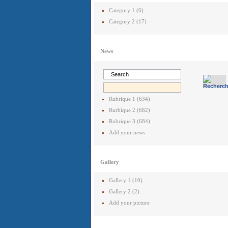
Category 1 (6)
Category 2 (17)
News
Rubrique 1 (634)
Rurbique 2 (682)
Rubrique 3 (684)
Add your news
Gallery
Gallery 1 (10)
Gallery 2 (2)
Add your picture