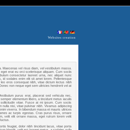
Websites creation
a. Maecenas vel risus diam, vel vestibulum massa.
s eget erat eu orci scelerisque aliquam. Cum sociis
ibulum consectetur laoreet urna, nec aliquet nunc
s, id sodales enim elit sit amet lorem. Pellentesque
 leo eros consequat nibh, vitae dictum lectus nibh
. Donec non neque eget sem ultricies hendrerit vel at
estibulum purus erat, placerat sed vehicula nec,
 semper elementum libero, a tincidunt metus iaculis
sollicitudin vitae. Fusce at mi ipsum. Cum sociis
nulla nisi, vitae pulvinar nibh. Vivamus adipiscing
enim viverra. In bibendum massa et mauris ultrices
 fames ac turpis egestas. Cras purus risus, ornare
m, velit elit ornare massa, eget rutrum lorem velit
luctus.
tis feugiat, dolor nibh tincidunt lacus, vitae porta
tum blandit, velit est laoreet metus, a sodales nulla