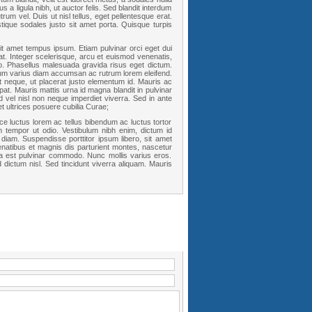
 a ligula nibh, ut auctor felis. Sed blandit interdum
trum vel. Duis ut nisl tellus, eget pellentesque erat.
stique sodales justo sit amet porta. Quisque turpis
 sit amet tempus ipsum. Etiam pulvinar orci eget dui
at. Integer scelerisque, arcu et euismod venenatis,
leo. Phasellus malesuada gravida risus eget dictum.
sum varius diam accumsan ac rutrum lorem eleifend.
t neque, ut placerat justo elementum id. Mauris ac
at. Mauris mattis urna id magna blandit in pulvinar
 vel nisl non neque imperdiet viverra. Sed in ante
t ultrices posuere cubilia Curae;
ce luctus lorem ac tellus bibendum ac luctus tortor
 tempor ut odio. Vestibulum nibh enim, dictum id
diam. Suspendisse porttitor ipsum libero, sit amet
natibus et magnis dis parturient montes, nascetur
lla est pulvinar commodo. Nunc mollis varius eros.
 dictum nisl. Sed tincidunt viverra aliquam. Mauris