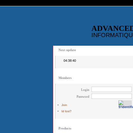
ADVANCE
INFORMATIQU
Next update
04:38:40
Members
Login
Password
Join
Id lost?
Products